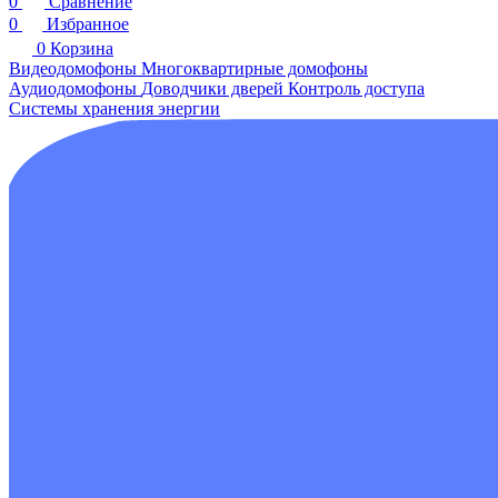
0
Сравнение
0
Избранное
0
Корзина
Видеодомофоны
Многоквартирные домофоны
Аудиодомофоны
Доводчики дверей
Контроль доступа
Системы хранения энергии