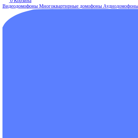
0
Корзина
Видеодомофоны
Многоквартирные домофоны
Аудиодомофон