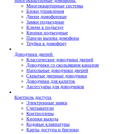
Многоквартирные домофоны
Многоквартирные системы
Блоки управления
Двери домофонные
Замки подъездные
Ключи к подъезду
Кнопки подъездные
Панели вызова домофона
Трубки к домофону
Доводчики дверей
Классические доводчики дверей
Доводчики со скользящим каналом
Напольные доводчики дверей
Скрытые дверные доводчики
Доводчики для калиток
Аксессуары для доводчиков
Контроль доступа
Электронные замки
Считыватели
Контроллеры
Кнопки выхода
Кодовые клавиатуры
Карты доступа и брелоки