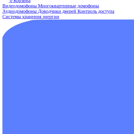
0
Корзина
Видеодомофоны
Многоквартирные домофоны
Аудиодомофоны
Доводчики дверей
Контроль доступа
Системы хранения энергии