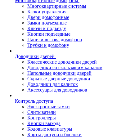
Многоквартирные домофоны
Многоквартирные системы
Блоки управления
Двери домофонные
Замки подъездные
Ключи к подъезду
Кнопки подъездные
Панели вызова домофона
Трубки к домофону
Доводчики дверей
Классические доводчики дверей
Доводчики со скользящим каналом
Напольные доводчики дверей
Скрытые дверные доводчики
Доводчики для калиток
Аксессуары для доводчиков
Контроль доступа
Электронные замки
Считыватели
Контроллеры
Кнопки выхода
Кодовые клавиатуры
Карты доступа и брелоки