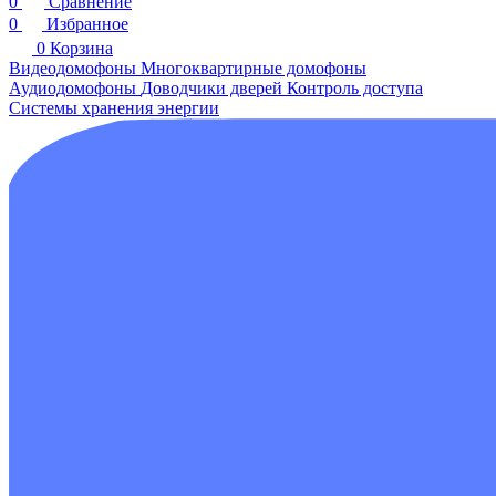
0
Сравнение
0
Избранное
0
Корзина
Видеодомофоны
Многоквартирные домофоны
Аудиодомофоны
Доводчики дверей
Контроль доступа
Системы хранения энергии