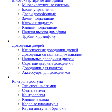
Многоквартирные домофоны
Многоквартирные системы
Блоки управления
Двери домофонные
Замки подъездные
Ключи к подъезду
Кнопки подъездные
Панели вызова домофона
Трубки к домофону
Доводчики дверей
Классические доводчики дверей
Доводчики со скользящим каналом
Напольные доводчики дверей
Скрытые дверные доводчики
Доводчики для калиток
Аксессуары для доводчиков
Контроль доступа
Электронные замки
Считыватели
Контроллеры
Кнопки выхода
Кодовые клавиатуры
Карты доступа и брелоки