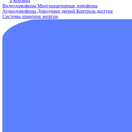
0
Корзина
Видеодомофоны
Многоквартирные домофоны
Аудиодомофоны
Доводчики дверей
Контроль доступа
Системы хранения энергии