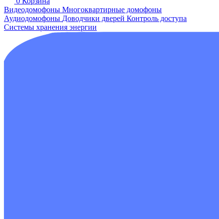
0
Корзина
Видеодомофоны
Многоквартирные домофоны
Аудиодомофоны
Доводчики дверей
Контроль доступа
Системы хранения энергии