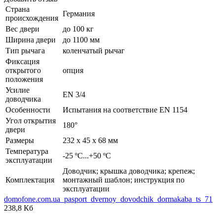
Страна
Германия
происхождения
Вес двери
до 100 кг
Ширина двери
до 1100 мм
Тип рычага
коленчатый рычаг
Фиксация
открытого
опция
положения
Усилие
EN 3/4
доводчика
Особенности
Испытания на соответствие EN 1154
Угол открытия
180°
двери
Размеры
232 x 45 x 68 мм
Температура
-25 ºC...+50 ºC
эксплуатации
Доводчик; крышка доводчика; крепеж;
Комплектация
монтажный шаблон; инструкция по
эксплуатации
domofone.com.ua_pasport_dvernoy_dovodchik_dormakaba_ts_71
238,8 Кб