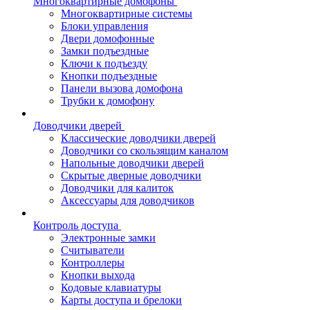
Многоквартирные домофоны
Многоквартирные системы
Блоки управления
Двери домофонные
Замки подъездные
Ключи к подъезду
Кнопки подъездные
Панели вызова домофона
Трубки к домофону
Доводчики дверей
Классические доводчики дверей
Доводчики со скользящим каналом
Напольные доводчики дверей
Скрытые дверные доводчики
Доводчики для калиток
Аксессуары для доводчиков
Контроль доступа
Электронные замки
Считыватели
Контроллеры
Кнопки выхода
Кодовые клавиатуры
Карты доступа и брелоки