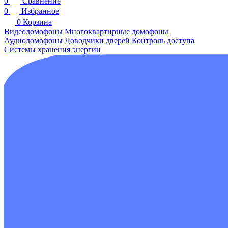
0
Сравнение
0
Избранное
0
Корзина
Видеодомофоны
Многоквартирные домофоны
Аудиодомофоны
Доводчики дверей
Контроль доступа
Системы хранения энергии