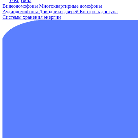
0
Корзина
Видеодомофоны
Многоквартирные домофоны
Аудиодомофоны
Доводчики дверей
Контроль доступа
Системы хранения энергии