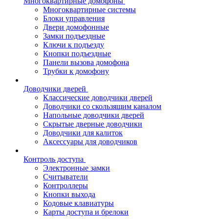
Многоквартирные домофоны
Многоквартирные системы
Блоки управления
Двери домофонные
Замки подъездные
Ключи к подъезду
Кнопки подъездные
Панели вызова домофона
Трубки к домофону
Доводчики дверей
Классические доводчики дверей
Доводчики со скользящим каналом
Напольные доводчики дверей
Скрытые дверные доводчики
Доводчики для калиток
Аксессуары для доводчиков
Контроль доступа
Электронные замки
Считыватели
Контроллеры
Кнопки выхода
Кодовые клавиатуры
Карты доступа и брелоки