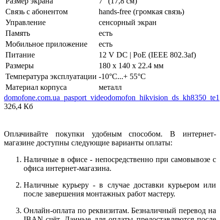
Размер экрана
7" (17,8 см)
Связь с абонентом
hands-free (громкая связь)
Управление
сенсорный экран
Память
есть
Мобильное приложение
есть
Питание
12 V DC | PoE (IEEE 802.3af)
Размеры
180 х 140 х 22.4 мм
Температура эксплуатации
-10°C...+ 55°C
Материал корпуса
металл
domofone.com.ua_pasport_videodomofon_hikvision_ds_kh8350_te1
326,4 Кб
Оплачивайте покупки удобным способом. В интернет-
магазине доступны следующие варианты оплаты:
Наличные в офисе - непосредственно при самовывозе с
офиса интернет-магазина.
Наличные курьеру - в случае доставки курьером или
после завершения монтажных работ мастеру.
Онлайн-оплата по реквизитам. Безналичный перевод на
IBAN-счёт. Данные для оплаты предоставляются после