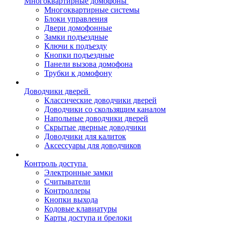
Многоквартирные домофоны
Многоквартирные системы
Блоки управления
Двери домофонные
Замки подъездные
Ключи к подъезду
Кнопки подъездные
Панели вызова домофона
Трубки к домофону
Доводчики дверей
Классические доводчики дверей
Доводчики со скользящим каналом
Напольные доводчики дверей
Скрытые дверные доводчики
Доводчики для калиток
Аксессуары для доводчиков
Контроль доступа
Электронные замки
Считыватели
Контроллеры
Кнопки выхода
Кодовые клавиатуры
Карты доступа и брелоки