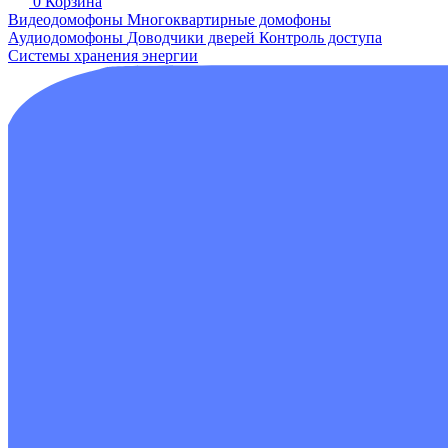
0
Корзина
Видеодомофоны
Многоквартирные домофоны
Аудиодомофоны
Доводчики дверей
Контроль доступа
Системы хранения энергии