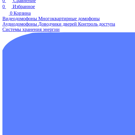
0
Сравнение
0
Избранное
0
Корзина
Видеодомофоны
Многоквартирные домофоны
Аудиодомофоны
Доводчики дверей
Контроль доступа
Системы хранения энергии