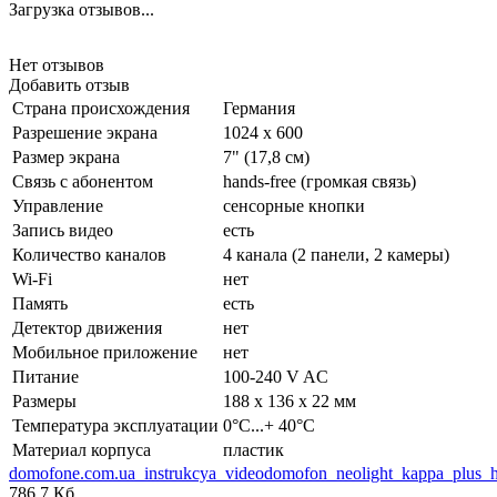
Загрузка отзывов...
Нет отзывов
Добавить отзыв
Страна происхождения
Германия
Разрешение экрана
1024 x 600
Размер экрана
7" (17,8 см)
Связь с абонентом
hands-free (громкая связь)
Управление
сенсорные кнопки
Запись видео
есть
Количество каналов
4 канала (2 панели, 2 камеры)
Wi-Fi
нет
Память
есть
Детектор движения
нет
Мобильное приложение
нет
Питание
100-240 V AC
Размеры
188 х 136 х 22 мм
Температура эксплуатации
0°C...+ 40°C
Материал корпуса
пластик
domofone.com.ua_instrukcya_videodomofon_neolight_kappa_plus_
786,7 Кб