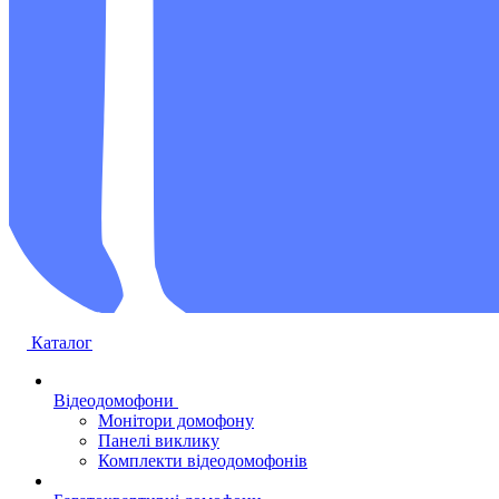
Каталог
Відеодомофони
Монітори домофону
Панелі виклику
Комплекти відеодомофонів