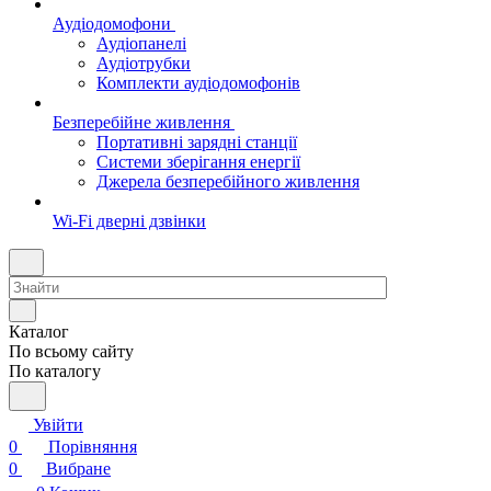
Аудіодомофони
Аудіопанелі
Аудіотрубки
Комплекти аудіодомофонів
Безперебійне живлення
Портативні зарядні станції
Системи зберігання енергії
Джерела безперебійного живлення
Wi-Fi дверні дзвінки
Каталог
По всьому сайту
По каталогу
Увійти
0
Порівняння
0
Вибране