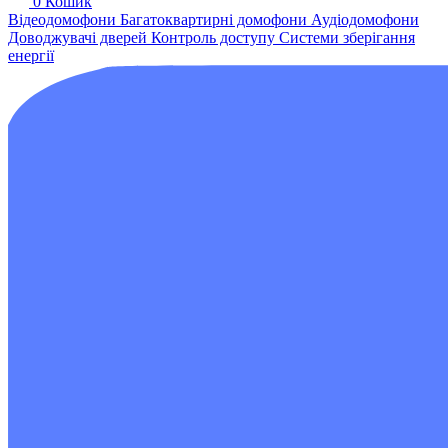
0
Кошик
Відеодомофони
Багатоквартирні домофони
Аудіодомофони
Доводжувачі дверей
Контроль доступу
Системи зберігання
енергії