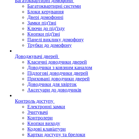
Багатоквартирні домофони
Багатоквартирні системи
Блоки керування
Двері домофонні
Замки під'їзні
Ключи до під'їзду
Кнопки під'їзні
Панелі виклику домофону
Трубки до домофону
Доводжувачі дверей
Класичні доводчики дверей
Доводчики з ковзним каналом
Підлогові доводчики дверей
Приховані доводчики дверей
Доводчики для хвірток
Аксесуари до доводчиків
Контроль доступу
Електронні замки
Зчитувачі
Контролери
Кнопки виходу
Кодові клавіатури
Картки доступу та брелоки