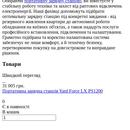
Обираючи
портативну зарядну станцію
, ви інвестуєте у
стабільну роботу техніки та захист від раптових відключень
електроенергії. Наші фахівці допоможуть підібрати
оптимальну зарядну станцію під конкретні завдання - від
резервного живлення квартири до автономної роботи
обладнання на виїзних об'єктах, а також нададуть послуги
професійного встановлення, підключення та налаштування.
Грамотно підібрана та коректно налаштована система
забезпечує не лише комфорт, а й технічну безпеку,
перетворюючи покупку на довгострокове та виправдане
рішення.
Товари
Швидкий перегляд
31 005 грн.
Портативна зарядна станція Yard Force LX PS1200
0
Є в наявності
В кошик