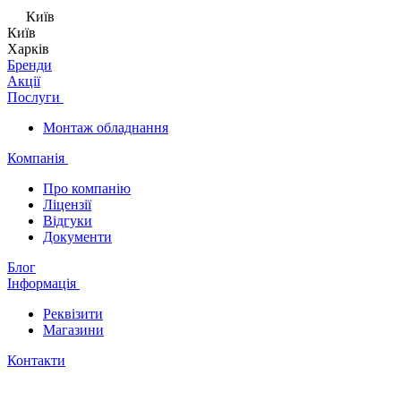
Київ
Київ
Харків
Бренди
Акції
Послуги
Монтаж обладнання
Компанія
Про компанію
Ліцензії
Відгуки
Документи
Блог
Інформація
Реквізити
Магазини
Контакти