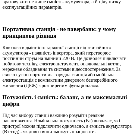
враховувати не лише ємність акумулятора, а й цілу низку
експлуатаційних параметрів.
Портативна станція - не павербанк: у чому
принципова різниця
Ключова відмінність зарядної станції від звичайного
акумулятора - наявність інвертора, який перетворює
постійний струм на змінний 220 В. Це дозволяє підключати
побутову техніку, електроінструмент, опалювальні котли,
мережеве обладнання та системи відеоспостереження. За
своєю суттю портативна зарядна станція або мобільна
електростанція є компактним джерелом безперебійного
живлення (ДБЖ) з розширеним функціоналом.
Потужність і ємність: баланс, а не максимальні
цифри
Під час вибору станції важливо розуміти реальне
навантаження. Номінальна потужність (Вт) визначає, які
пристрої можна підключити одночасно, а ємність акумулятора
(Вт·год) - як довго вони зможуть працювати.