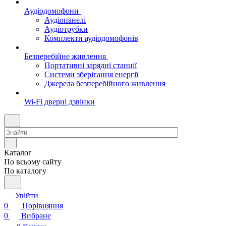
Аудіодомофони
Аудіопанелі
Аудіотрубки
Комплекти аудіодомофонів
Безперебійне живлення
Портативні зарядні станції
Системи зберігання енергії
Джерела безперебійного живлення
Wi-Fi дверні дзвінки
Каталог
По всьому сайту
По каталогу
Увійти
0
Порівняння
0
Вибране