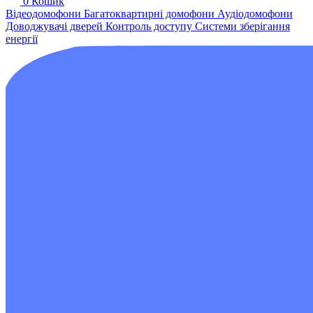
0
Кошик
Відеодомофони
Багатоквартирні домофони
Аудіодомофони
Доводжувачі дверей
Контроль доступу
Системи зберігання
енергії