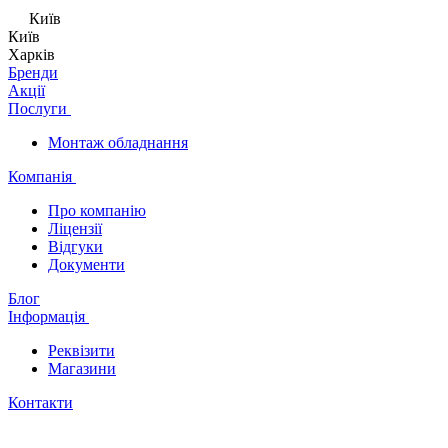
Київ
Київ
Харків
Бренди
Акції
Послуги
Монтаж обладнання
Компанія
Про компанію
Ліцензії
Відгуки
Документи
Блог
Інформація
Реквізити
Магазини
Контакти