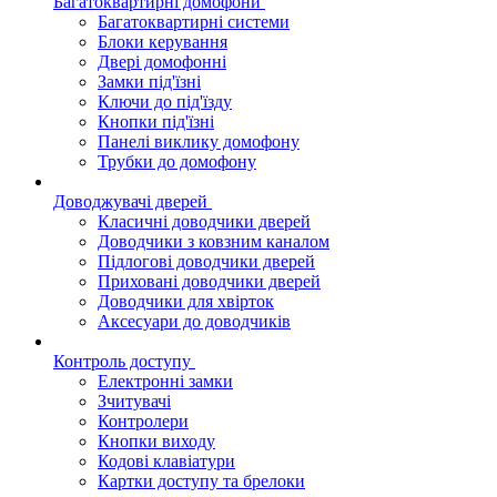
Багатоквартирні домофони
Багатоквартирні системи
Блоки керування
Двері домофонні
Замки під'їзні
Ключи до під'їзду
Кнопки під'їзні
Панелі виклику домофону
Трубки до домофону
Доводжувачі дверей
Класичні доводчики дверей
Доводчики з ковзним каналом
Підлогові доводчики дверей
Приховані доводчики дверей
Доводчики для хвірток
Аксесуари до доводчиків
Контроль доступу
Електронні замки
Зчитувачі
Контролери
Кнопки виходу
Кодові клавіатури
Картки доступу та брелоки