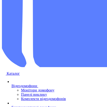
Каталог
Відеодомофони
Монітори домофону
Панелі виклику
Комплекти відеодомофонів