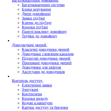
Багатоквартирні домофони
Багатоквартирні системи
Блоки керування
Двері домофонні
Замки під'їзні
Ключи до під'їзду
Кнопки під'їзні
Панелі виклику домофону
Трубки до домофону
Доводжувачі дверей
Класичні доводчики дверей
Доводчики з ковзним каналом
Підлогові доводчики дверей
Приховані доводчики дверей
Доводчики для хвірток
Аксесуари до доводчиків
Контроль доступу
Електронні замки
Зчитувачі
Контролери
Кнопки виходу
Кодові клавіатури
Картки доступу та брелоки