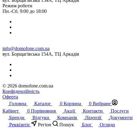
вул. Борщагівська 154А, ТЦ Аркадія
Режим роботи
Пн.-Сб. 9:00 до 18:00
info@domofone.com.ua
вул. Борщагівська 154А, ТЦ Аркадія
© 2026 domofone.com.ua
Конфіденційність
Оферта
Головна
Каталог
0
Корзина
0
Вибране
Кабінет
0
Порівняння
Акції
Контакти
Послуги
Бренди
Відгуки
Компанія
Ліцензії
Документи
Реквізити
Регіон
Пошук
Блог
Огляди