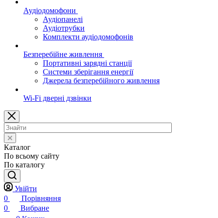
Аудіодомофони
Аудіопанелі
Аудіотрубки
Комплекти аудіодомофонів
Безперебійне живлення
Портативні зарядні станції
Системи зберігання енергії
Джерела безперебійного живлення
Wi-Fi дверні дзвінки
Каталог
По всьому сайту
По каталогу
Увійти
0
Порівняння
0
Вибране