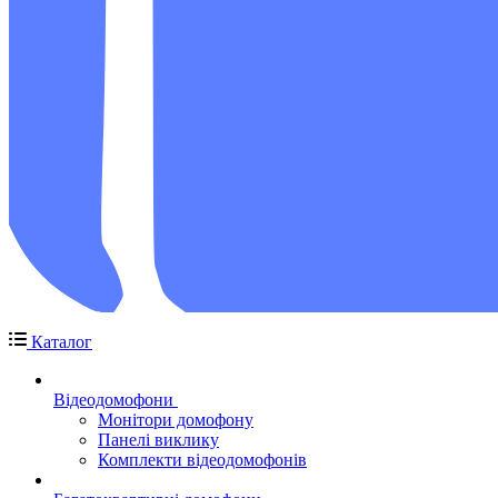
Каталог
Відеодомофони
Монітори домофону
Панелі виклику
Комплекти відеодомофонів