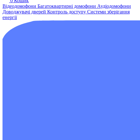
0
Кошик
Відеодомофони
Багатоквартирні домофони
Аудіодомофони
Доводжувачі дверей
Контроль доступу
Системи зберігання
енергії