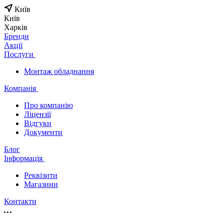
Київ
Київ
Харків
Бренди
Акції
Послуги
Монтаж обладнання
Компанія
Про компанію
Ліцензії
Відгуки
Документи
Блог
Інформація
Реквізити
Магазини
Контакти