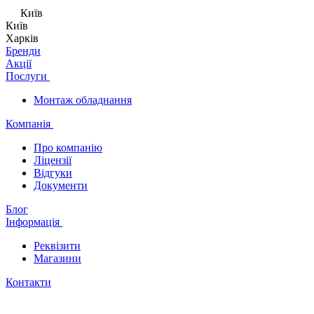
Київ
Київ
Харків
Бренди
Акції
Послуги
Монтаж обладнання
Компанія
Про компанію
Ліцензії
Відгуки
Документи
Блог
Інформація
Реквізити
Магазини
Контакти