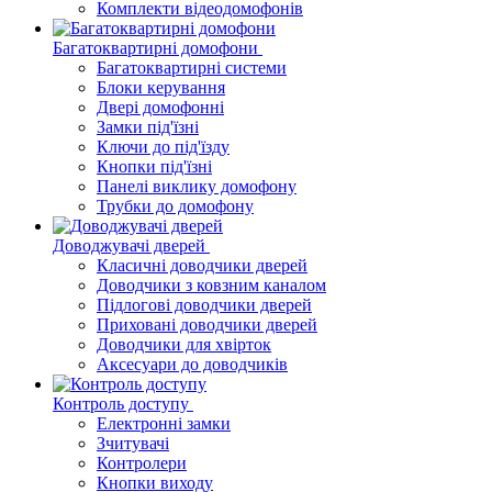
Комплекти відеодомофонів
Багатоквартирні домофони
Багатоквартирні системи
Блоки керування
Двері домофонні
Замки під'їзні
Ключи до під'їзду
Кнопки під'їзні
Панелі виклику домофону
Трубки до домофону
Доводжувачі дверей
Класичні доводчики дверей
Доводчики з ковзним каналом
Підлогові доводчики дверей
Приховані доводчики дверей
Доводчики для хвірток
Аксесуари до доводчиків
Контроль доступу
Електронні замки
Зчитувачі
Контролери
Кнопки виходу