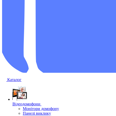
Каталог
Відеодомофони
Монітори домофону
Панелі виклику