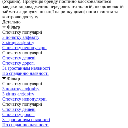
(Україна). Продукція бренду постійно вдосконалюється
завдяки впровадженню передових технологій, що дозволяє їй
займати лідируючі позиції на ринку домофонних систем та
контролю доступу.
Детально
Фільтр
Спочатку популярні
З початку алфавіту
З кінця алфавіту
Спочатку непопулярні
Спочатку популярні
Спочатку дешеві
Спочатку дорогі
За зростанням наявності
По спаданню наявності
Фільтр
Спочатку популярні
З початку алфавіту
З кінця алфавіту
Спочатку непопулярні
Спочатку популярні
Спочатку дешеві
Спочатку дорогі
За зростанням наявності
По спаданню наявності