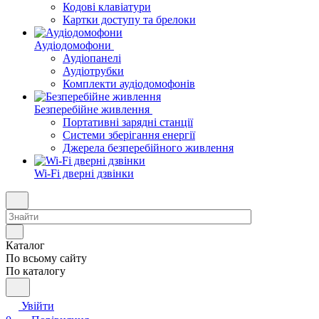
Кодові клавіатури
Картки доступу та брелоки
Аудіодомофони
Аудіопанелі
Аудіотрубки
Комплекти аудіодомофонів
Безперебійне живлення
Портативні зарядні станції
Системи зберігання енергії
Джерела безперебійного живлення
Wi-Fi дверні дзвінки
Каталог
По всьому сайту
По каталогу
Увійти