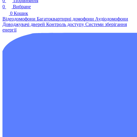
0
Порівняння
0
Вибране
0
Кошик
Відеодомофони
Багатоквартирні домофони
Аудіодомофони
Доводжувачі дверей
Контроль доступу
Системи зберігання
енергії