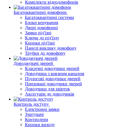
Комплекти відеодомофонів
Багатоквартирні домофони
Багатоквартирні системи
Блоки керування
Двері домофонні
Замки під'їзні
Ключи до під'їзду
Кнопки під'їзні
Панелі виклику домофону
Трубки до домофону
Доводжувачі дверей
Класичні доводчики дверей
Доводчики з ковзним каналом
Підлогові доводчики дверей
Приховані доводчики дверей
Доводчики для хвірток
Аксесуари до доводчиків
Контроль доступу
Електронні замки
Зчитувачі
Контролери
Кнопки виходу