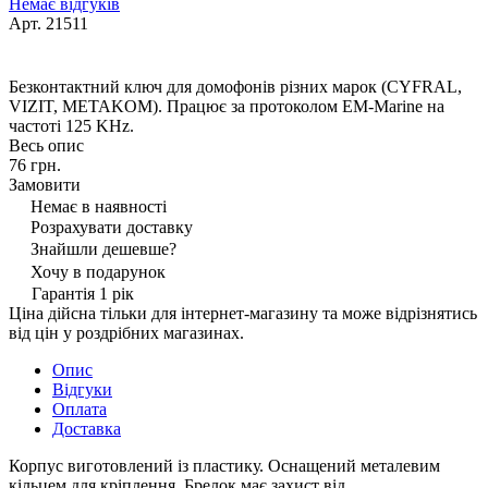
Немає відгуків
Арт.
21511
Безконтактний ключ для домофонів різних марок (CYFRAL,
VIZIT, METAKOM). Працює за протоколом EM-Marine на
частоті 125 KHz.
Весь опис
76 грн.
Замовити
Немає в наявності
Розрахувати доставку
Знайшли дешевше?
Хочу в подарунок
Гарантія 1 рік
Ціна дійсна тільки для інтернет-магазину та може відрізнятись
від цін у роздрібних магазинах.
Опис
Відгуки
Оплата
Доставка
Корпус виготовлений із пластику. Оснащений металевим
кільцем для кріплення. Брелок має захист від