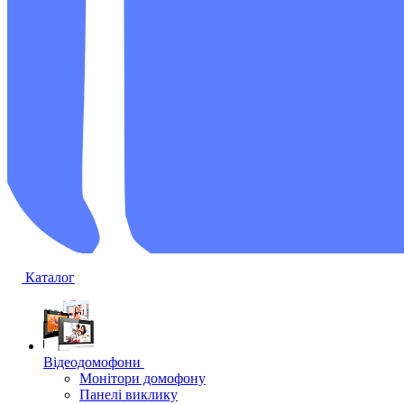
Каталог
Відеодомофони
Монітори домофону
Панелі виклику