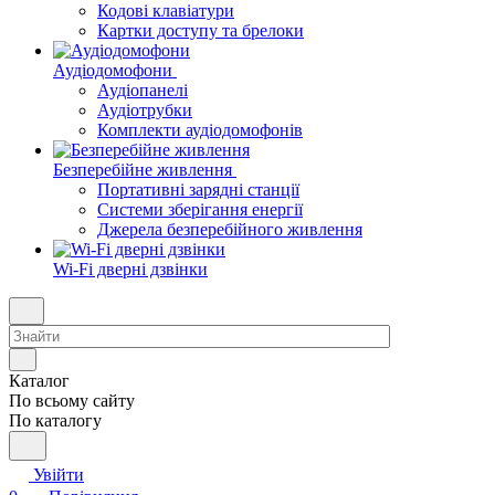
Кодові клавіатури
Картки доступу та брелоки
Аудіодомофони
Аудіопанелі
Аудіотрубки
Комплекти аудіодомофонів
Безперебійне живлення
Портативні зарядні станції
Системи зберігання енергії
Джерела безперебійного живлення
Wi-Fi дверні дзвінки
Каталог
По всьому сайту
По каталогу
Увійти