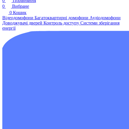
0
Порівняння
0
Вибране
0
Кошик
Відеодомофони
Багатоквартирні домофони
Аудіодомофони
Доводжувачі дверей
Контроль доступу
Системи зберігання
енергії