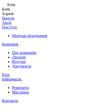
Київ
Київ
Харків
Бренди
Акції
Послуги
Монтаж обладнання
Компанія
Про компанію
Ліцензії
Відгуки
Документи
Блог
Інформація
Реквізити
Магазини
Контакти