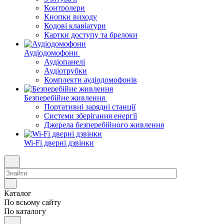
Контролери
Кнопки виходу
Кодові клавіатури
Картки доступу та брелоки
Аудіодомофони
Аудіопанелі
Аудіотрубки
Комплекти аудіодомофонів
Безперебійне живлення
Портативні зарядні станції
Системи зберігання енергії
Джерела безперебійного живлення
Wi-Fi дверні дзвінки
Каталог
По всьому сайту
По каталогу