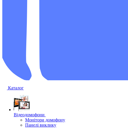
Каталог
Відеодомофони
Монітори домофону
Панелі виклику