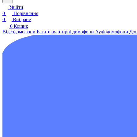
Увійти
0
Порівняння
0
Вибране
0
Кошик
Відеодомофони
Багатоквартирні домофони
Аудіодомофони
Дов