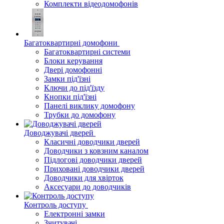
Комплекти відеодомофонів
Багатоквартирні домофони
Багатоквартирні системи
Блоки керування
Двері домофонні
Замки під'їзні
Ключи до під'їзду
Кнопки під'їзні
Панелі виклику домофону
Трубки до домофону
Доводжувачі дверей
Класичні доводчики дверей
Доводчики з ковзним каналом
Підлогові доводчики дверей
Приховані доводчики дверей
Доводчики для хвірток
Аксесуари до доводчиків
Контроль доступу
Електронні замки
Зчитувачі