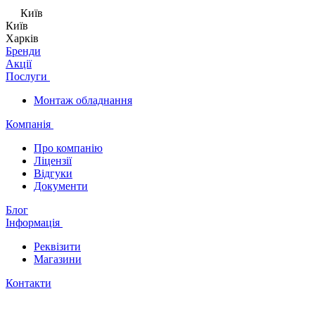
Київ
Київ
Харків
Бренди
Акції
Послуги
Монтаж обладнання
Компанія
Про компанію
Ліцензії
Відгуки
Документи
Блог
Інформація
Реквізити
Магазини
Контакти