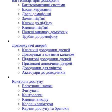
Багатоквартирні домофони
Багатоквартирні системи
Блоки керування
Двері домофонні
Замки під'їзні
Ключи до під'їзду
Кнопки під'їзні
Панелі виклику домофону
Трубки до домофону
Доводжувачі дверей
Класичні доводчики дверей
Доводчики з ковзним каналом
Підлогові доводчики дверей
Приховані доводчики дверей
Доводчики для хвірток
Аксесуари до доводчиків
Контроль доступу
Електронні замки
Зчитувачі
Контролери
Кнопки виходу
Кодові клавіатури
Картки доступу та брелоки