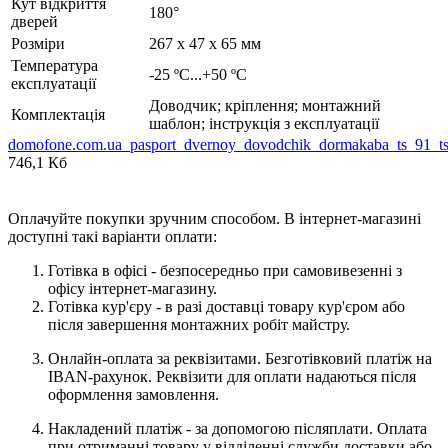
Кут відкриття
180°
дверей
Розміри
267 х 47 х 65 мм
Температура
-25 ºC...+50 ºC
експлуатації
Доводчик; кріплення; монтажний
Комплектація
шаблон; інструкція з експлуатації
domofone.com.ua_pasport_dvernoy_dovodchik_dormakaba_ts_91_t
746,1 Кб
Оплачуйте покупки зручним способом. В інтернет-магазині
доступні такі варіанти оплати:
Готівка в офісі - безпосередньо при самовивезенні з
офісу інтернет-магазину.
Готівка кур'єру - в разі доставці товару кур'єром або
після завершення монтажних робіт майстру.
Онлайн-оплата за реквізитами. Безготівковий платіж на
IBAN-рахунок. Реквізити для оплати надаються після
оформлення замовлення.
Накладений платіж - за допомогою післяплати. Оплата
при отриманні товару у відділенні служби доставки або