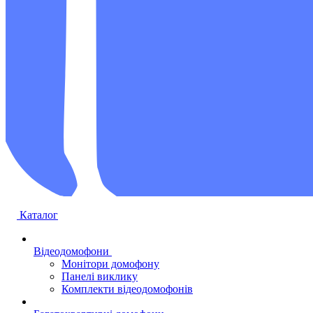
Каталог
Відеодомофони
Монітори домофону
Панелі виклику
Комплекти відеодомофонів