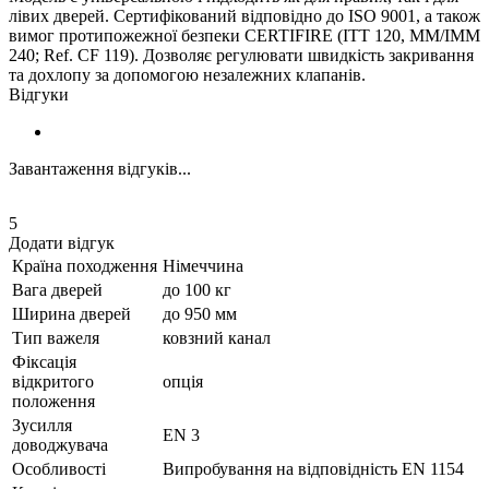
лівих дверей. Сертифікований відповідно до ISO 9001, а також
вимог протипожежної безпеки CERTIFIRE (ITT 120, MM/IMM
240; Ref. CF 119). Дозволяє регулювати швидкість закривання
та дохлопу за допомогою незалежних клапанів.
Відгуки
Завантаження відгуків...
5
Додати відгук
Країна походження
Німеччина
Вага дверей
до 100 кг
Ширина дверей
до 950 мм
Тип важеля
ковзний канал
Фіксація
відкритого
опція
положення
Зусилля
EN 3
доводжувача
Особливості
Випробування на відповідність EN 1154