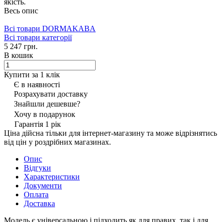
якість.
Весь опис
Всі товари DORMAKABA
Всі товари категорії
5 247 грн.
В кошик
Купити за 1 клiк
Є в наявності
Розрахувати доставку
Знайшли дешевше?
Хочу в подарунок
Гарантія 1 рік
Ціна дійсна тільки для інтернет-магазину та може відрізнятись
від цін у роздрібних магазинах.
Опис
Відгуки
Характеристики
Документи
Оплата
Доставка
Модель є універсальною і підходить як для правих, так і для