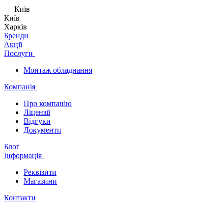
Київ
Київ
Харків
Бренди
Акції
Послуги
Монтаж обладнання
Компанія
Про компанію
Ліцензії
Відгуки
Документи
Блог
Інформація
Реквізити
Магазини
Контакти