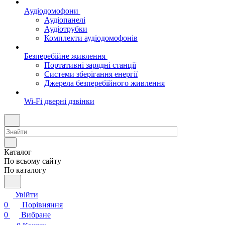
Аудіодомофони
Аудіопанелі
Аудіотрубки
Комплекти аудіодомофонів
Безперебійне живлення
Портативні зарядні станції
Системи зберігання енергії
Джерела безперебійного живлення
Wi-Fi дверні дзвінки
Каталог
По всьому сайту
По каталогу
Увійти
0
Порівняння
0
Вибране