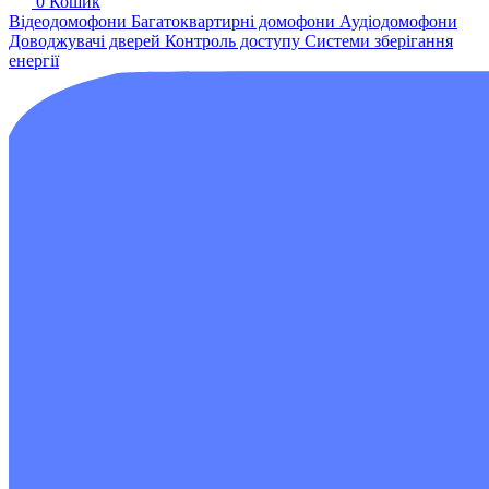
0
Кошик
Відеодомофони
Багатоквартирні домофони
Аудіодомофони
Доводжувачі дверей
Контроль доступу
Системи зберігання
енергії