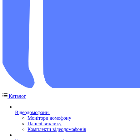
Каталог
Відеодомофони
Монітори домофону
Панелі виклику
Комплекти відеодомофонів