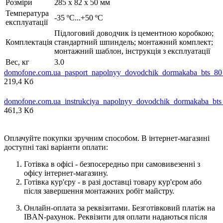
Розміри
285 x 82 x 50 мм
Температура
-35 ºC...+50 ºC
експлуатації
Підлоговий доводчик із цементною коробкою;
Комплектація
стандартний шпиндель; монтажний комплект;
монтажний шаблон, інструкція з експлуатації
Вес, кг
3.0
domofone.com.ua_pasport_napolnyy_dovodchik_dormakaba_bts_80
219,4 Кб
domofone.com.ua_instrukciya_napolnyy_dovodchik_dormakaba_bt
461,3 Кб
Оплачуйте покупки зручним способом. В інтернет-магазині
доступні такі варіанти оплати:
Готівка в офісі - безпосередньо при самовивезенні з
офісу інтернет-магазину.
Готівка кур'єру - в разі доставці товару кур'єром або
після завершення монтажних робіт майстру.
Онлайн-оплата за реквізитами. Безготівковий платіж на
IBAN-рахунок. Реквізити для оплати надаються після