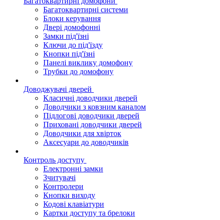
Багатоквартирні домофони
Багатоквартирні системи
Блоки керування
Двері домофонні
Замки під'їзні
Ключи до під'їзду
Кнопки під'їзні
Панелі виклику домофону
Трубки до домофону
Доводжувачі дверей
Класичні доводчики дверей
Доводчики з ковзним каналом
Підлогові доводчики дверей
Приховані доводчики дверей
Доводчики для хвірток
Аксесуари до доводчиків
Контроль доступу
Електронні замки
Зчитувачі
Контролери
Кнопки виходу
Кодові клавіатури
Картки доступу та брелоки