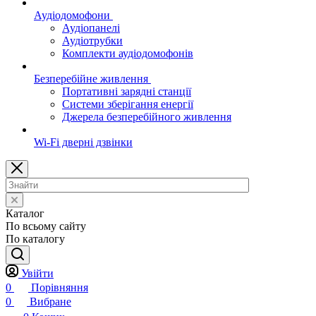
Аудіодомофони
Аудіопанелі
Аудіотрубки
Комплекти аудіодомофонів
Безперебійне живлення
Портативні зарядні станції
Системи зберігання енергії
Джерела безперебійного живлення
Wi-Fi дверні дзвінки
Каталог
По всьому сайту
По каталогу
Увійти
0
Порівняння
0
Вибране