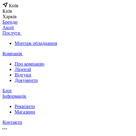
Київ
Київ
Харків
Бренди
Акції
Послуги
Монтаж обладнання
Компанія
Про компанію
Ліцензії
Відгуки
Документи
Блог
Інформація
Реквізити
Магазини
Контакти