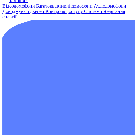
0
Кошик
Відеодомофони
Багатоквартирні домофони
Аудіодомофони
Доводжувачі дверей
Контроль доступу
Системи зберігання
енергії