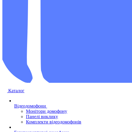
Каталог
Відеодомофони
Монітори домофону
Панелі виклику
Комплекти відеодомофонів