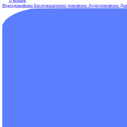
0
Кошик
Відеодомофони
Багатоквартирні домофони
Аудіодомофони
Дов