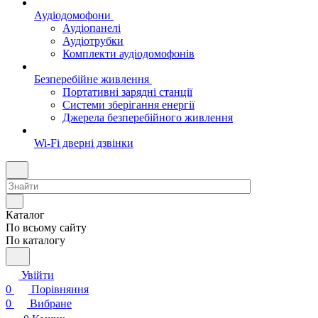
Аудіодомофони
Аудіопанелі
Аудіотрубки
Комплекти аудіодомофонів
Безперебійне живлення
Портативні зарядні станції
Системи зберігання енергії
Джерела безперебійного живлення
Wi-Fi дверні дзвінки
Каталог
По всьому сайту
По каталогу
Увійти
0
Порівняння
0
Вибране