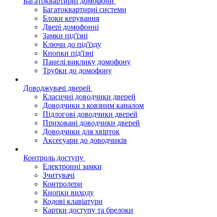
Багатоквартирні домофони
Багатоквартирні системи
Блоки керування
Двері домофонні
Замки під'їзні
Ключи до під'їзду
Кнопки під'їзні
Панелі виклику домофону
Трубки до домофону
Доводжувачі дверей
Класичні доводчики дверей
Доводчики з ковзним каналом
Підлогові доводчики дверей
Приховані доводчики дверей
Доводчики для хвірток
Аксесуари до доводчиків
Контроль доступу
Електронні замки
Зчитувачі
Контролери
Кнопки виходу
Кодові клавіатури
Картки доступу та брелоки