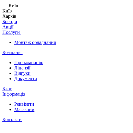
Київ
Київ
Харків
Бренди
Акції
Послуги
Монтаж обладнання
Компанія
Про компанію
Ліцензії
Відгуки
Документи
Блог
Інформація
Реквізити
Магазини
Контакти