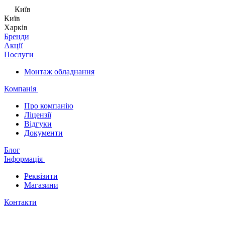
Київ
Київ
Харків
Бренди
Акції
Послуги
Монтаж обладнання
Компанія
Про компанію
Ліцензії
Відгуки
Документи
Блог
Інформація
Реквізити
Магазини
Контакти