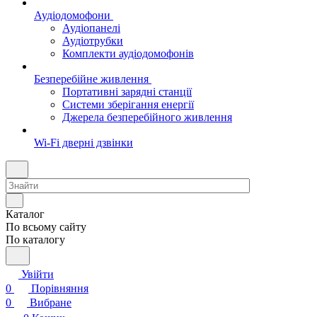
Аудіодомофони
Аудіопанелі
Аудіотрубки
Комплекти аудіодомофонів
Безперебійне живлення
Портативні зарядні станції
Системи зберігання енергії
Джерела безперебійного живлення
Wi-Fi дверні дзвінки
Каталог
По всьому сайту
По каталогу
Увійти
0
Порівняння
0
Вибране