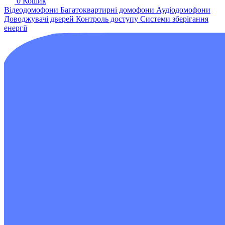
0
Кошик
Відеодомофони
Багатоквартирні домофони
Аудіодомофони
Доводжувачі дверей
Контроль доступу
Системи зберігання
енергії