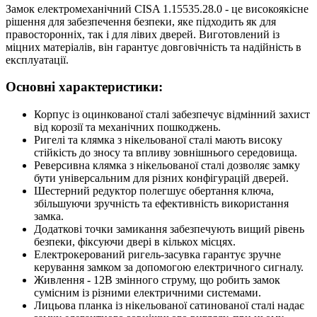
Замок електромеханічний CISA 1.15535.28.0 - це високоякісне
рішення для забезпечення безпеки, яке підходить як для
правосторонніх, так і для лівих дверей. Виготовлений із
міцних матеріалів, він гарантує довговічність та надійність в
експлуатації.
Основні характеристики:
Корпус із оцинкованої сталі забезпечує відмінний захист
від корозії та механічних пошкоджень.
Ригелі та клямка з нікельованої сталі мають високу
стійкість до зносу та впливу зовнішнього середовища.
Реверсивна клямка з нікельованої сталі дозволяє замку
бути універсальним для різних конфігурацій дверей.
Шестерний редуктор полегшує обертання ключа,
збільшуючи зручність та ефективність використання
замка.
Додаткові точки замикання забезпечують вищий рівень
безпеки, фіксуючи двері в кількох місцях.
Електрокерований ригель-засувка гарантує зручне
керування замком за допомогою електричного сигналу.
Живлення - 12В змінного струму, що робить замок
сумісним із різними електричними системами.
Лицьова планка із нікельованої сатинованої сталі надає