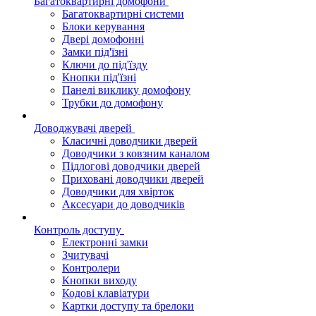
Багатоквартирні домофони
Багатоквартирні системи
Блоки керування
Двері домофонні
Замки під'їзні
Ключи до під'їзду
Кнопки під'їзні
Панелі виклику домофону
Трубки до домофону
Доводжувачі дверей
Класичні доводчики дверей
Доводчики з ковзним каналом
Підлогові доводчики дверей
Приховані доводчики дверей
Доводчики для хвірток
Аксесуари до доводчиків
Контроль доступу
Електронні замки
Зчитувачі
Контролери
Кнопки виходу
Кодові клавіатури
Картки доступу та брелоки