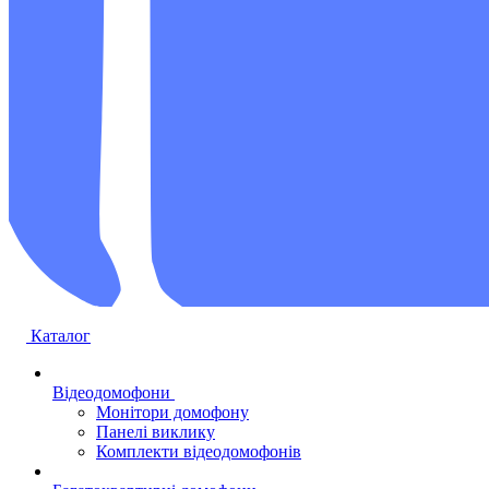
Каталог
Відеодомофони
Монітори домофону
Панелі виклику
Комплекти відеодомофонів