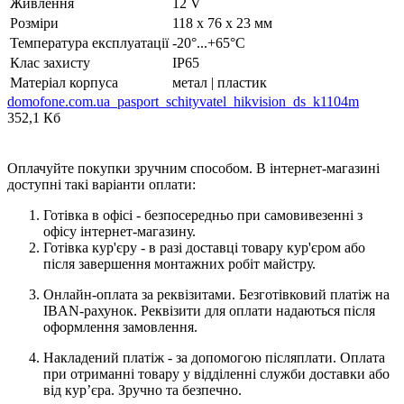
Живлення
12 V
Розміри
118 x 76 x 23 мм
Температура експлуатації
-20°...+65°C
Клас захисту
IP65
Матеріал корпуса
метал | пластик
domofone.com.ua_pasport_schityvatel_hikvision_ds_k1104m
352,1 Кб
Оплачуйте покупки зручним способом. В інтернет-магазині
доступні такі варіанти оплати:
Готівка в офісі - безпосередньо при самовивезенні з
офісу інтернет-магазину.
Готівка кур'єру - в разі доставці товару кур'єром або
після завершення монтажних робіт майстру.
Онлайн-оплата за реквізитами. Безготівковий платіж на
IBAN-рахунок. Реквізити для оплати надаються після
оформлення замовлення.
Накладений платіж - за допомогою післяплати. Оплата
при отриманні товару у відділенні служби доставки або
від кур’єра. Зручно та безпечно.