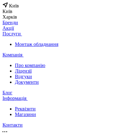
Київ
Київ
Харків
Бренди
Акції
Послуги
Монтаж обладнання
Компанія
Про компанію
Ліцензії
Відгуки
Документи
Блог
Інформація
Реквізити
Магазини
Контакти