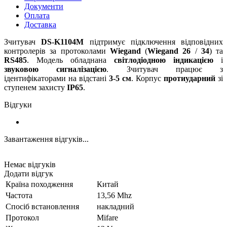
Документи
Оплата
Доставка
Зчитувач
DS-K1104M
підтримує підключення відповідних
контролерів за протоколами
Wiegand
(
Wiegand 26
/
34
) та
RS485
. Модель обладнана
світлодіодною
індикацією
і
звуковою
сигналізацією
. Зчитувач працює з
ідентифікаторами на відстані
3-5 см
. Корпус
протиударний
зі
ступенем захисту
IP65
.
Відгуки
Завантаження відгуків...
Немає відгуків
Додати відгук
Країна походження
Китай
Частота
13,56 Mhz
Спосіб встановлення
накладний
Протокол
Mifare