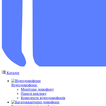
Каталог
Відеодомофони
Монітори домофону
Панелі виклику
Комплекти відеодомофонів