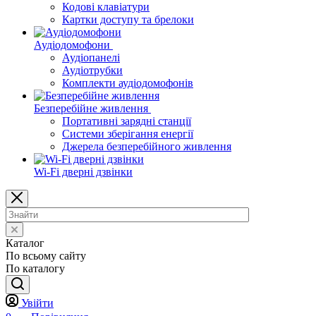
Кодові клавіатури
Картки доступу та брелоки
Аудіодомофони
Аудіопанелі
Аудіотрубки
Комплекти аудіодомофонів
Безперебійне живлення
Портативні зарядні станції
Системи зберігання енергії
Джерела безперебійного живлення
Wi-Fi дверні дзвінки
Каталог
По всьому сайту
По каталогу
Увійти