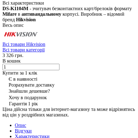
Всі характеристики
DS-K1104M
- зчитувач безконтактних карт/брелоків формату
Mifare
в
антивандальному
корпусі. Виробник – відомий
бренд
Hikvision
Весь опис
Всі товари Hikvision
Всі товари категорії
3 326 грн.
В кошик
Купити за 1 клiк
Є в наявності
Розрахувати доставку
Знайшли дешевше?
Хочу в подарунок
Гарантія 1 рік
Ціна дійсна тільки для інтернет-магазину та може відрізнятись
від цін у роздрібних магазинах.
Опис
Відгуки
Характеристики