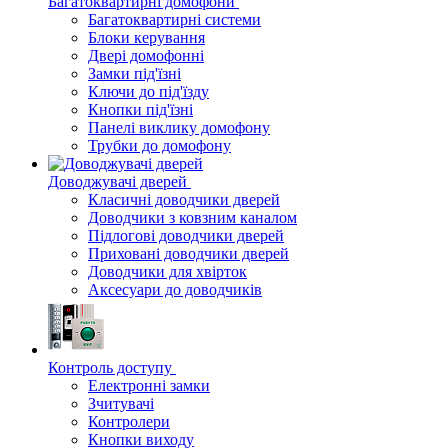
Багатоквартирні домофони
Багатоквартирні системи
Блоки керування
Двері домофонні
Замки під'їзні
Ключи до під'їзду
Кнопки під'їзні
Панелі виклику домофону
Трубки до домофону
Доводжувачі дверей
Класичні доводчики дверей
Доводчики з ковзним каналом
Підлогові доводчики дверей
Приховані доводчики дверей
Доводчики для хвірток
Аксесуари до доводчиків
Контроль доступу
Електронні замки
Зчитувачі
Контролери
Кнопки виходу