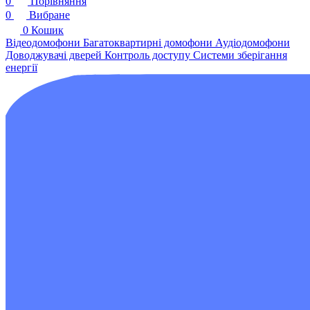
0
Порівняння
0
Вибране
0
Кошик
Відеодомофони
Багатоквартирні домофони
Аудіодомофони
Доводжувачі дверей
Контроль доступу
Системи зберігання
енергії