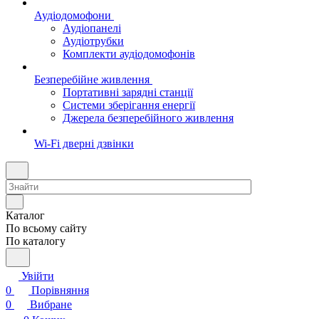
Аудіодомофони
Аудіопанелі
Аудіотрубки
Комплекти аудіодомофонів
Безперебійне живлення
Портативні зарядні станції
Системи зберігання енергії
Джерела безперебійного живлення
Wi-Fi дверні дзвінки
Каталог
По всьому сайту
По каталогу
Увійти
0
Порівняння
0
Вибране