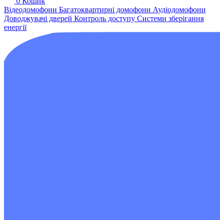
0
Кошик
Відеодомофони
Багатоквартирні домофони
Аудіодомофони
Доводжувачі дверей
Контроль доступу
Системи зберігання
енергії