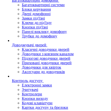
Багатоквартирні домофони
Багатоквартирні системи
Блоки керування
Двері домофонні
Замки під'їзні
Ключи до під'їзду
Кнопки під'їзні
Панелі виклику домофону
Трубки до домофону
Доводжувачі дверей
Класичні доводчики дверей
Доводчики з ковзним каналом
Підлогові доводчики дверей
Приховані доводчики дверей
Доводчики для хвірток
Аксесуари до доводчиків
Контроль доступу
Електронні замки
Зчитувачі
Контролери
Кнопки виходу
Кодові клавіатури
Картки доступу та брелоки