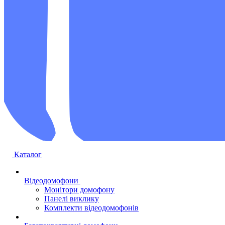
Каталог
Відеодомофони
Монітори домофону
Панелі виклику
Комплекти відеодомофонів