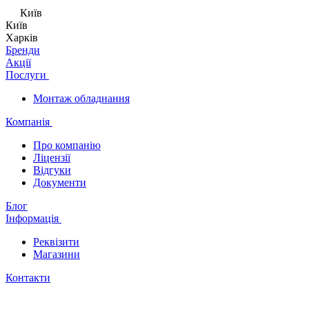
Київ
Київ
Харків
Бренди
Акції
Послуги
Монтаж обладнання
Компанія
Про компанію
Ліцензії
Відгуки
Документи
Блог
Інформація
Реквізити
Магазини
Контакти