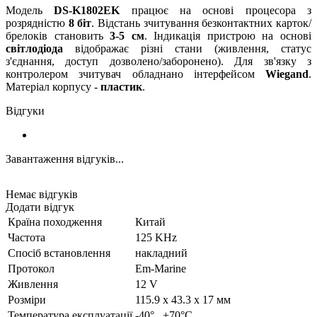
Модель
DS-K1802EK
працює на основі процесора з
розрядністю
8 біт
. Відстань зчитування безконтактних карток/
брелоків становить
3-5 см
. Індикація пристрою на основі
світлодіода
відображає різні стани (живлення, статус
з'єднання, доступ дозволено/заборонено). Для зв'язку з
контролером зчитувач обладнано інтерфейсом
Wiegand
.
Матеріал корпусу -
пластик
.
Відгуки
Завантаження відгуків...
Немає відгуків
Додати відгук
Країна походження
Китай
Частота
125 KHz
Спосіб встановлення
накладний
Протокол
Em-Marine
Живлення
12 V
Розміри
115.9 x 43.3 x 17 мм
Температура експлуатації
-40°...+70°C