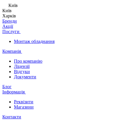
Київ
Київ
Харків
Бренди
Акції
Послуги
Монтаж обладнання
Компанія
Про компанію
Ліцензії
Відгуки
Документи
Блог
Інформація
Реквізити
Магазини
Контакти