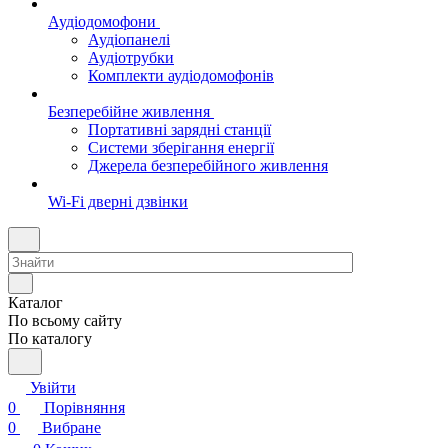
Аудіодомофони
Аудіопанелі
Аудіотрубки
Комплекти аудіодомофонів
Безперебійне живлення
Портативні зарядні станції
Системи зберігання енергії
Джерела безперебійного живлення
Wi-Fi дверні дзвінки
Каталог
По всьому сайту
По каталогу
Увійти
0
Порівняння
0
Вибране