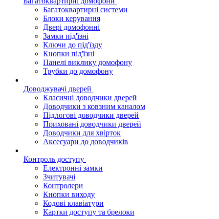
Багатоквартирні домофони
Багатоквартирні системи
Блоки керування
Двері домофонні
Замки під'їзні
Ключи до під'їзду
Кнопки під'їзні
Панелі виклику домофону
Трубки до домофону
Доводжувачі дверей
Класичні доводчики дверей
Доводчики з ковзним каналом
Підлогові доводчики дверей
Приховані доводчики дверей
Доводчики для хвірток
Аксесуари до доводчиків
Контроль доступу
Електронні замки
Зчитувачі
Контролери
Кнопки виходу
Кодові клавіатури
Картки доступу та брелоки