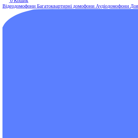
0
Кошик
Відеодомофони
Багатоквартирні домофони
Аудіодомофони
Дов