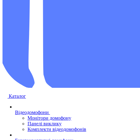
Каталог
Відеодомофони
Монітори домофону
Панелі виклику
Комплекти відеодомофонів