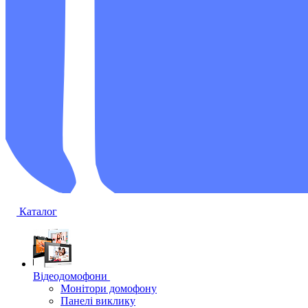
Каталог
Відеодомофони
Монітори домофону
Панелі виклику