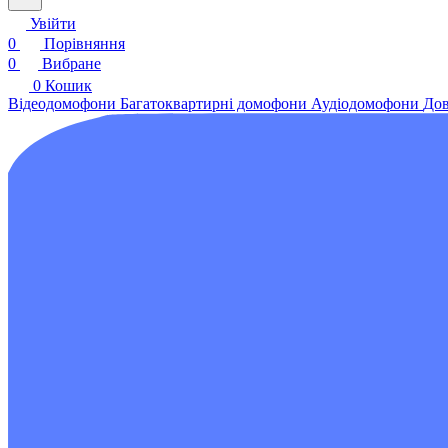
Увійти
0
Порівняння
0
Вибране
0
Кошик
Відеодомофони
Багатоквартирні домофони
Аудіодомофони
Дов