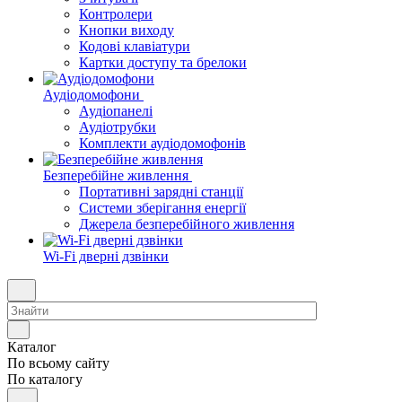
Контролери
Кнопки виходу
Кодові клавіатури
Картки доступу та брелоки
Аудіодомофони
Аудіопанелі
Аудіотрубки
Комплекти аудіодомофонів
Безперебійне живлення
Портативні зарядні станції
Системи зберігання енергії
Джерела безперебійного живлення
Wi-Fi дверні дзвінки
Каталог
По всьому сайту
По каталогу