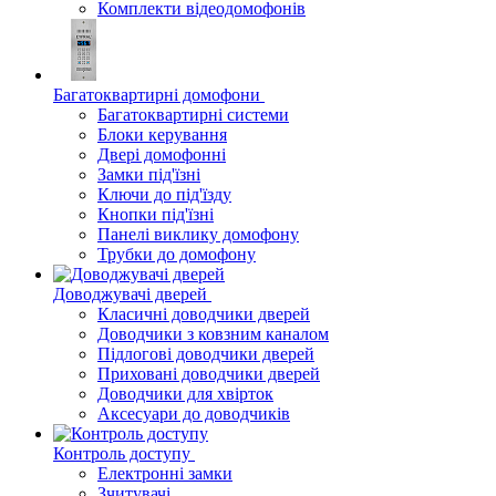
Комплекти відеодомофонів
Багатоквартирні домофони
Багатоквартирні системи
Блоки керування
Двері домофонні
Замки під'їзні
Ключи до під'їзду
Кнопки під'їзні
Панелі виклику домофону
Трубки до домофону
Доводжувачі дверей
Класичні доводчики дверей
Доводчики з ковзним каналом
Підлогові доводчики дверей
Приховані доводчики дверей
Доводчики для хвірток
Аксесуари до доводчиків
Контроль доступу
Електронні замки
Зчитувачі