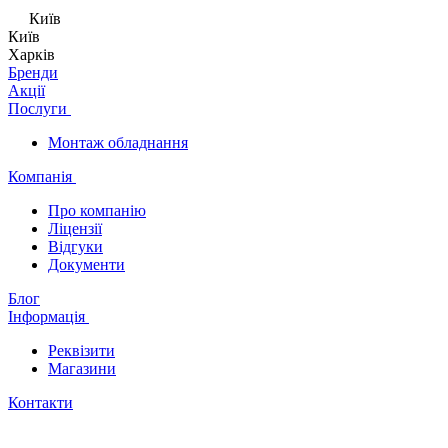
Київ
Київ
Харків
Бренди
Акції
Послуги
Монтаж обладнання
Компанія
Про компанію
Ліцензії
Відгуки
Документи
Блог
Інформація
Реквізити
Магазини
Контакти