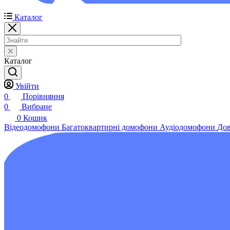
Каталог
Каталог
Увійти
0
Порівняння
0
Вибране
0
Кошик
Відеодомофони
Багатоквартирні домофони
Аудіодомофони
Дов