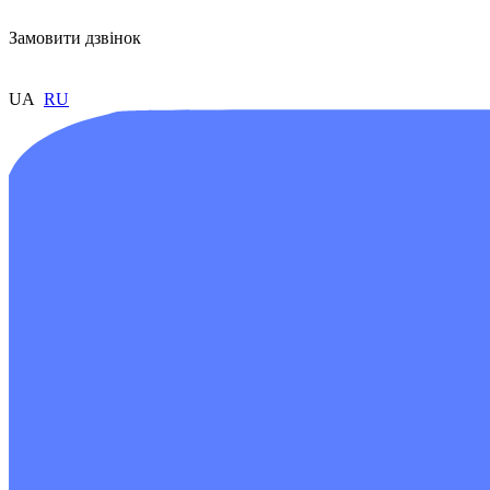
Замовити дзвінок
UA
RU