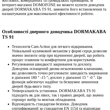
житлових, комерційних та громадських приміщень. В
інтернет-магазині DOMOFONE ви можете купити доводчик
дверей DORMAKABA TS 91, замовити його встановлення та
налаштування для максимальної ефективності роботи.
Особливості дверного доводчика DORMAKABA
TS 91
Технологія Cam Action для легкого відкривання.
Унікальний кулачковий механізм у формі серця дозволяє
значно знизити опір при відчиненні дверей, що робить
процес плавним та комфортним для користувачів.
Регулювання швидкості закривання та дохлопу.
Доводчик оснащений двома незалежними клапанами,
які дозволяють точно регулювати: швидкість закривання
в діапазоні 180 ° -15 °; дохлоп у діапазоні 15 ° -0 °. Ця
функція забезпечує надійне та безшумне зачинення
дверей будь-якого типу.
Універсальність установки. DORMAKABA TS 91
підходить як для лівих, так і правих дверей, що значно
спрощує вибір та монтаж обладнання.
Відповідність стандартам безпеки. Доводчик
сертифікований за стандартом EN 1154 та відповідає