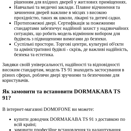
рішенням для вхідних дверей у житлових приміщеннях.
Навчальні та медичні заклади. Плавне відчинення та
зачинення дверей важливе в місцях з високою
прохідністю, таких як школи, лікарні та дитячі садки.
Протипожежні двері. Сертифікація за пожежними
стандартами забезпечує надійний захист у надзвичайних
ситуаціях, що робить модель відмінним вибором для
будівель з підвищеними вимогами до безпеки.
Суспільні простори. Торгові центри, культурні об'єкти
та адміністративні будівлі - скрізь, де важливі надійність,
безпека та естетика.
Завдяки своїй універсальності, надійності та відповідності
високим стандартам, модель TS 91 знаходить застосування в
різних сферах, роблячи двері зручними та безпечними для
користувачів.
Як замовити та встановити DORMAKABA TS
91?
В інтернет-магазині DOMOFONE ви можете:
купити доводчик DORMAKABA TS 91 з доставкою по
всій країні;
замовити професійне встановлення та налаштування