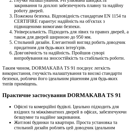
Гнучке налаштування. Регульована швидкість
закривання та дохлоп забезпечують плавну та надійну
роботу дверей.
Пожежна безпека. Відповідність стандартам EN 1154 та
CERTIFIRE гарантує надійність на об'єктах з
підвищеними вимогами безпеки.
Універсальність. Підходить для лівих та правих дверей, а
також для дверей шириною до 950 мм.
Стильний дизайн. Елегантний вигляд робить доводчик
придатним для будь-яких інтер'єрів.
Довговічність та надійність. Пройшов суворі
випробування на зносостійкість та стабільність роботи.
Таким чином, DORMAKABA TS 91 поєднує легкість
використання, гнучкість налаштування та високі стандарти
безпеки, роблячи його ідеальним рішенням для будь-яких
типів приміщень.
Практичне застосування DORMAKABA TS 91
Офісні та комерційні будівлі. Ідеально підходить для
вхідних та міжкімнатних дверей в офісах, забезпечуючи
безшумне та надійне закривання.
Житлові будинки та квартири. Проста установка та
стильний дизайн роблять цей доводчик ідеальним