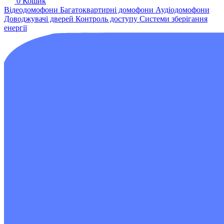
0
Кошик
Відеодомофони
Багатоквартирні домофони
Аудіодомофони
Доводжувачі дверей
Контроль доступу
Системи зберігання
енергії