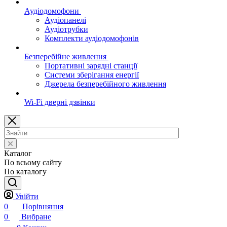
Аудіодомофони
Аудіопанелі
Аудіотрубки
Комплекти аудіодомофонів
Безперебійне живлення
Портативні зарядні станції
Системи зберігання енергії
Джерела безперебійного живлення
Wi-Fi дверні дзвінки
Каталог
По всьому сайту
По каталогу
Увійти
0
Порівняння
0
Вибране