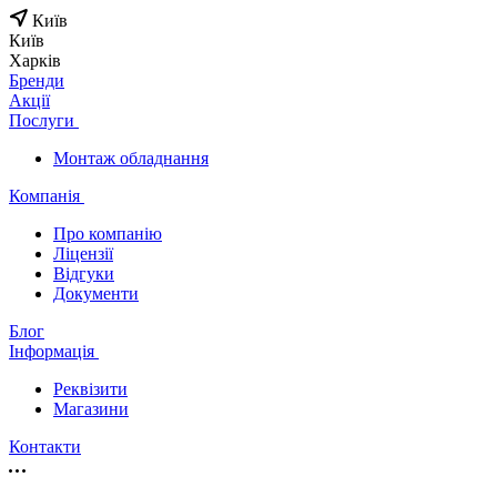
Київ
Київ
Харків
Бренди
Акції
Послуги
Монтаж обладнання
Компанія
Про компанію
Ліцензії
Відгуки
Документи
Блог
Інформація
Реквізити
Магазини
Контакти