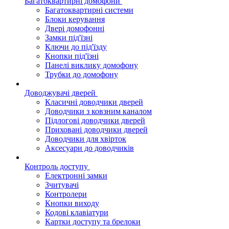
Багатоквартирні домофони
Багатоквартирні системи
Блоки керування
Двері домофонні
Замки під'їзні
Ключи до під'їзду
Кнопки під'їзні
Панелі виклику домофону
Трубки до домофону
Доводжувачі дверей
Класичні доводчики дверей
Доводчики з ковзним каналом
Підлогові доводчики дверей
Приховані доводчики дверей
Доводчики для хвірток
Аксесуари до доводчиків
Контроль доступу
Електронні замки
Зчитувачі
Контролери
Кнопки виходу
Кодові клавіатури
Картки доступу та брелоки