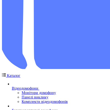
Каталог
Відеодомофони
Монітори домофону
Панелі виклику
Комплекти відеодомофонів