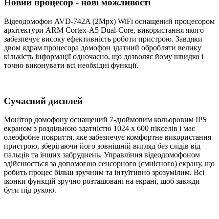
Новий процесор - нові можливості
Відеодомофон AVD-742A (2Mpx) WiFi оснащений процесором
архітектури ARM Cortex-A5 Dual-Core, використання якого
забезпечує високу ефективність роботи пристрою. Завдяки
двом ядрам процесора домофон здатний обробляти велику
кількість інформації одночасно, що дозволяє йому швидко і
точно виконувати всі необхідні функції.
Сучасний дисплей
Монітор домофону оснащений 7-дюймовим кольоровим IPS
екраном з роздільною здатністю 1024 х 600 пікселів і має
олеофобне покриття, яке забезпечує комфортне використання
пристрою, зберігаючи його зовнішній вигляд без слідів від
пальців та інших забруднень. Управління відеодомофоном
здійснюється за допомогою сенсорного (ємнісного) екрану, що
робить процес більш зручним та інтуїтивно зрозумілим. Всі
іконки функцій зручно розташовані на екрані, щоб завжди
бути під рукою.