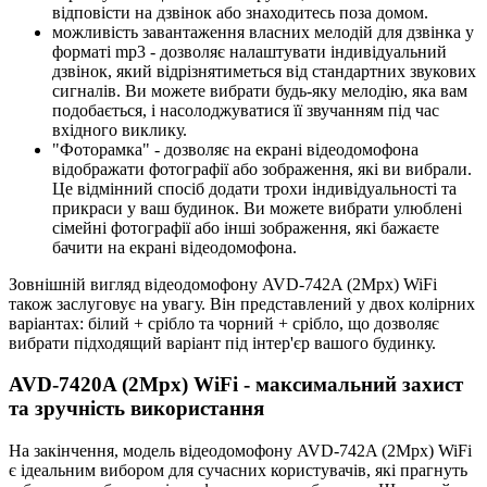
відповісти на дзвінок або знаходитесь поза домом.
можливість завантаження власних мелодій для дзвінка у
форматі mp3 - дозволяє налаштувати індивідуальний
дзвінок, який відрізнятиметься від стандартних звукових
сигналів. Ви можете вибрати будь-яку мелодію, яка вам
подобається, і насолоджуватися її звучанням під час
вхідного виклику.
"Фоторамка" - дозволяє на екрані відеодомофона
відображати фотографії або зображення, які ви вибрали.
Це відмінний спосіб додати трохи індивідуальності та
прикраси у ваш будинок. Ви можете вибрати улюблені
сімейні фотографії або інші зображення, які бажаєте
бачити на екрані відеодомофона.
Зовнішній вигляд відеодомофону AVD-742A (2Mpx) WiFi
також заслуговує на увагу. Він представлений у двох колірних
варіантах: білий + срібло та чорний + срібло, що дозволяє
вибрати підходящий варіант під інтер'єр вашого будинку.
AVD-7420A (2Mpx) WiFi - максимальний захист
та зручність використання
На закінчення, модель відеодомофону AVD-742A (2Mpx) WiFi
є ідеальним вибором для сучасних користувачів, які прагнуть