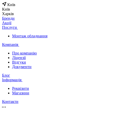
Київ
Київ
Харків
Бренди
Акції
Послуги
Монтаж обладнання
Компанія
Про компанію
Ліцензії
Відгуки
Документи
Блог
Інформація
Реквізити
Магазини
Контакти