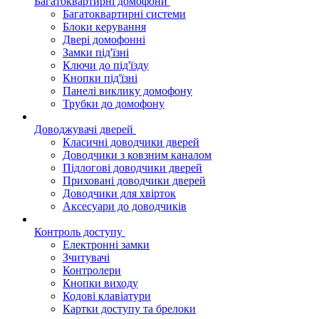
Багатоквартирні домофони
Багатоквартирні системи
Блоки керування
Двері домофонні
Замки під'їзні
Ключи до під'їзду
Кнопки під'їзні
Панелі виклику домофону
Трубки до домофону
Доводжувачі дверей
Класичні доводчики дверей
Доводчики з ковзним каналом
Підлогові доводчики дверей
Приховані доводчики дверей
Доводчики для хвірток
Аксесуари до доводчиків
Контроль доступу
Електронні замки
Зчитувачі
Контролери
Кнопки виходу
Кодові клавіатури
Картки доступу та брелоки