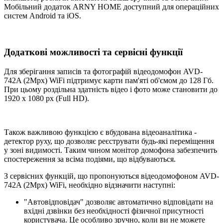
Мобільний додаток ARNY HOME доступний для операційних
систем Android та iOS.
Додаткові можливості та сервісні функції
Для зберігання записів та фотографій відеодомофон AVD-
742A (2Mpx) WiFi підтримує карти пам'яті об'ємом до 128 Гб.
При цьому роздільна здатність відео і фото може становити до
1920 х 1080 px (Full HD).
Також важливою функцією є вбудована відеоаналітика -
детектор руху, що дозволяє реєструвати будь-які переміщення
у зоні видимості. Таким чином монітор домофона забезпечить
спостереження за всіма подіями, що відбуваються.
З сервісних функцій, що пропонуються відеодомофоном AVD-
742A (2Mpx) WiFi, необхідно відзначити наступні:
"Автовідповідач" дозволяє автоматично відповідати на
вхідні дзвінки без необхідності фізичної присутності
користувача. Це особливо зручно, коли ви не можете