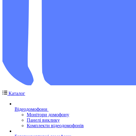
Каталог
Відеодомофони
Монітори домофону
Панелі виклику
Комплекти відеодомофонів