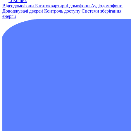
0
Кошик
Відеодомофони
Багатоквартирні домофони
Аудіодомофони
Доводжувачі дверей
Контроль доступу
Системи зберігання
енергії