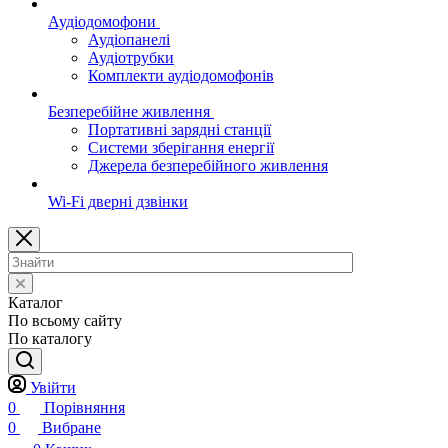
Аудіодомофони
Аудіопанелі
Аудіотрубки
Комплекти аудіодомофонів
Безперебійне живлення
Портативні зарядні станції
Системи зберігання енергії
Джерела безперебійного живлення
Wi-Fi дверні дзвінки
Каталог
По всьому сайту
По каталогу
Увійти
0
Порівняння
0
Вибране