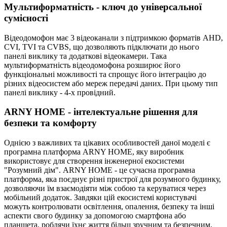
Мультиформатність - ключ до універсальної
сумісності
Відеодомофон має 3 відеоканали з підтримкою форматів AHD,
CVI, TVI та CVBS, що дозволяють підключати до нього
панелі виклику та додаткові відеокамери. Така
мультиформатність відеодомофона розширює його
функціональні можливості та спрощує його інтеграцію до
різних відеосистем або мереж передачі даних. При цьому тип
панелі виклику - 4-х провідний.
ARNY HOME - інтелектуальне рішення для
безпеки та комфорту
Однією з важливих та цікавих особливостей даної моделі є
програмна платформа ARNY HOME, яку виробник
використовує для створення інженерної екосистеми
"Розумний дім". ARNY HOME - це сучасна програмна
платформа, яка поєднує різні пристрої для розумного будинку,
дозволяючи їм взаємодіяти між собою та керуватися через
мобільний додаток. Завдяки цій екосистемі користувачі
можуть контролювати освітлення, опалення, безпеку та інші
аспекти свого будинку за допомогою смартфона або
планшета, роблячи їхнє життя більш зручним та безпечним.