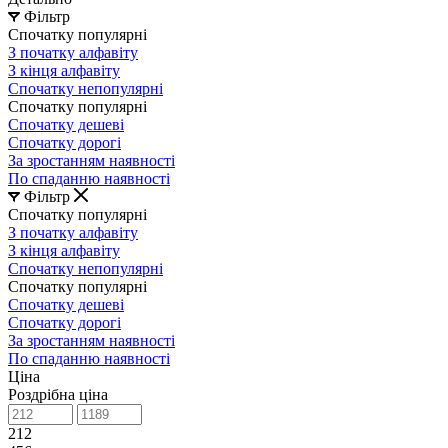
Фільтр
Спочатку популярні
З початку алфавіту
З кінця алфавіту
Спочатку непопулярні
Спочатку популярні
Спочатку дешеві
Спочатку дорогі
За зростанням наявності
По спаданню наявності
Фільтр
Спочатку популярні
З початку алфавіту
З кінця алфавіту
Спочатку непопулярні
Спочатку популярні
Спочатку дешеві
Спочатку дорогі
За зростанням наявності
По спаданню наявності
Ціна
Роздрібна ціна
212