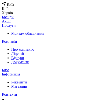
Київ
Київ
Харків
Бренди
Акції
Послуги
Монтаж обладнання
Компанія
Про компанію
Ліцензії
Відгуки
Документи
Блог
Інформація
Реквізити
Магазини
Контакти