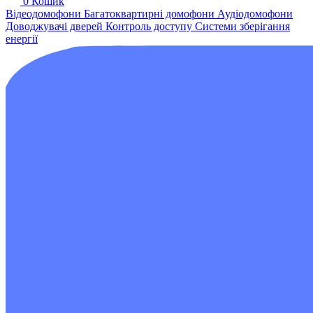
0
Кошик
Відеодомофони
Багатоквартирні домофони
Аудіодомофони
Доводжувачі дверей
Контроль доступу
Системи зберігання
енергії