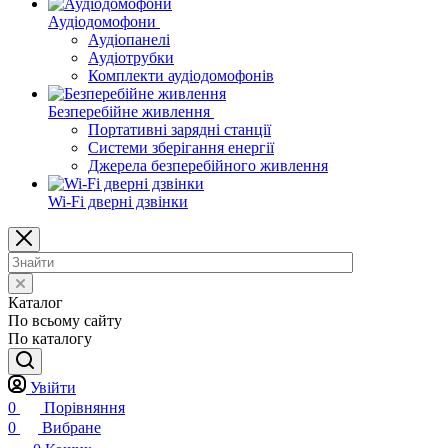
Аудіодомофони
Аудіопанелі
Аудіотрубки
Комплекти аудіодомофонів
Безперебійне живлення
Портативні зарядні станції
Системи зберігання енергії
Джерела безперебійного живлення
Wi-Fi дверні дзвінки
Каталог
По всьому сайту
По каталогу
Увійти
0
Порівняння
0
Вибране