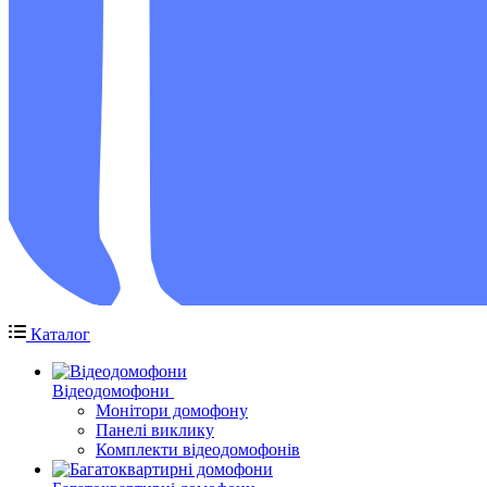
Каталог
Відеодомофони
Монітори домофону
Панелі виклику
Комплекти відеодомофонів