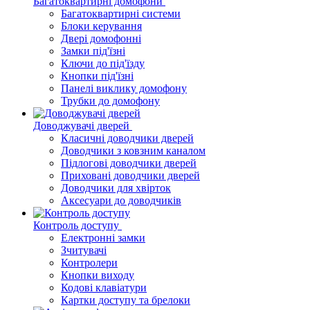
Багатоквартирні домофони
Багатоквартирні системи
Блоки керування
Двері домофонні
Замки під'їзні
Ключи до під'їзду
Кнопки під'їзні
Панелі виклику домофону
Трубки до домофону
Доводжувачі дверей
Класичні доводчики дверей
Доводчики з ковзним каналом
Підлогові доводчики дверей
Приховані доводчики дверей
Доводчики для хвірток
Аксесуари до доводчиків
Контроль доступу
Електронні замки
Зчитувачі
Контролери
Кнопки виходу
Кодові клавіатури
Картки доступу та брелоки