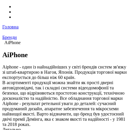
Головна
Бренди
AiPhone
AiPhone
Aiphone - один із найнадійніших у світі брендів систем зв'язку
зі штаб-квартирою в Нагоя, Японія. Продукція торгової марки
експортується до більш ніж 60 країн.
В асортименті продукції можна знайти як прості дверні
автовідповідачі, так і складні системи відеодомофонії та
безпеки, що відрізняються простотою конструкції, технічною
досконалістю та надійністю. Все обладнання торгової марки
Aiphone - результат ретельної уваги до деталей: сучасний
продуманий дизайн, апаратне забезпечення та мікросхеми
найвищої якості. Варто відзначити, що бренд був удостоєний
двічі премії Демінга, яка є знаком якості та надійності - у 1981
та 2018 роках.
Детально