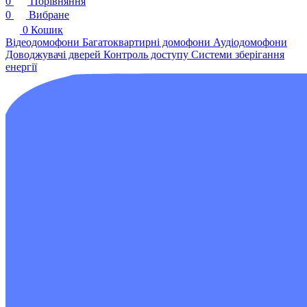
0
Порівняння
0
Вибране
0
Кошик
Відеодомофони
Багатоквартирні домофони
Аудіодомофони
Доводжувачі дверей
Контроль доступу
Системи зберігання
енергії