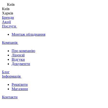
Київ
Київ
Харків
Бренди
Акції
Послуги
Монтаж обладнання
Компанія
Про компанію
Ліцензії
Відгуки
Документи
Блог
Інформація
Реквізити
Магазини
Контакти