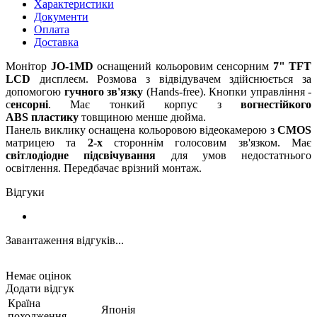
Характеристики
Документи
Оплата
Доставка
Монітор
JO-1MD
оснащений кольоровим сенсорним
7" TFT
LCD
дисплеєм. Розмова з відвідувачем здійснюється за
допомогою
гучного зв'язку
(Hands-free). Кнопки управління -
с
енсорні
. Має тонкий корпус з
вогнестійкого
ABS
пластику
товщиною менше дюйма.
Панель виклику оснащена кольоровою відеокамерою з
CMOS
матрицею та
2-х
стороннім голосовим зв'язком. Має
світлодіодне
підсвічування
для умов недостатнього
освітлення. Передбачає врізний монтаж.
Відгуки
Завантаження відгуків...
Немає оцінок
Додати відгук
Країна
Японія
походження