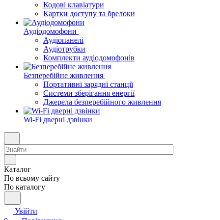
Кодові клавіатури
Картки доступу та брелоки
Аудіодомофони
Аудіопанелі
Аудіотрубки
Комплекти аудіодомофонів
Безперебійне живлення
Портативні зарядні станції
Системи зберігання енергії
Джерела безперебійного живлення
Wi-Fi дверні дзвінки
Каталог
По всьому сайту
По каталогу
Увійти