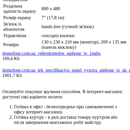
Роздільна
800 х 480
здатність екрану
Розмір екрану
7" (17,8 см)
Зв'язок із
hands-free (гучний зв'язок)
абонентом
Управління
сенсорні кнопки
130 x 230 x 210 мм (монітор), 209 х 135 мм
Розміри
(панель виклику)
domofone.com.ua_videodomofon_aiphone_jo_1mdw
109,4 Кб
domofone.com.ua_teh_specifikaciya_panel_vyzova_aiphone_jo_da_
1001,7 Кб
Оплачуйте покупки зручним способом. В інтернет-магазині
доступні такі варіанти оплати:
Готівка в офісі - безпосередньо при самовивезенні з
офісу інтернет-магазину.
Готівка кур'єру - в разі доставці товару кур'єром або
після завершення монтажних робіт майстру.