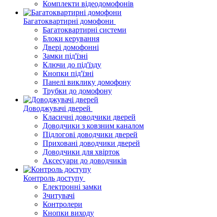
Комплекти відеодомофонів
Багатоквартирні домофони
Багатоквартирні системи
Блоки керування
Двері домофонні
Замки під'їзні
Ключи до під'їзду
Кнопки під'їзні
Панелі виклику домофону
Трубки до домофону
Доводжувачі дверей
Класичні доводчики дверей
Доводчики з ковзним каналом
Підлогові доводчики дверей
Приховані доводчики дверей
Доводчики для хвірток
Аксесуари до доводчиків
Контроль доступу
Електронні замки
Зчитувачі
Контролери
Кнопки виходу