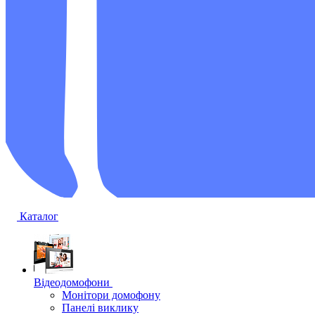
Каталог
Відеодомофони
Монітори домофону
Панелі виклику