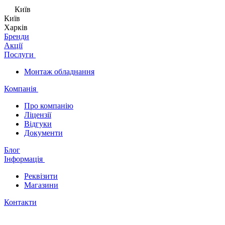
Київ
Київ
Харків
Бренди
Акції
Послуги
Монтаж обладнання
Компанія
Про компанію
Ліцензії
Відгуки
Документи
Блог
Інформація
Реквізити
Магазини
Контакти