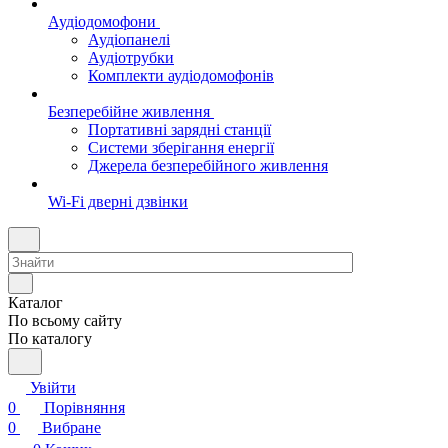
Аудіодомофони
Аудіопанелі
Аудіотрубки
Комплекти аудіодомофонів
Безперебійне живлення
Портативні зарядні станції
Системи зберігання енергії
Джерела безперебійного живлення
Wi-Fi дверні дзвінки
Каталог
По всьому сайту
По каталогу
Увійти
0
Порівняння
0
Вибране