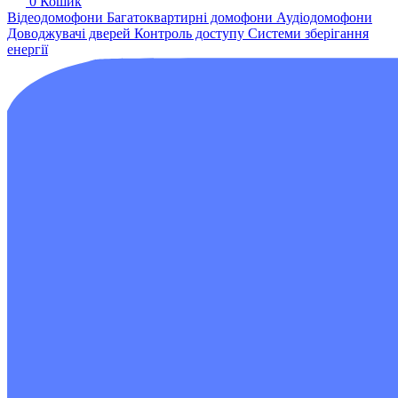
0
Кошик
Відеодомофони
Багатоквартирні домофони
Аудіодомофони
Доводжувачі дверей
Контроль доступу
Системи зберігання
енергії