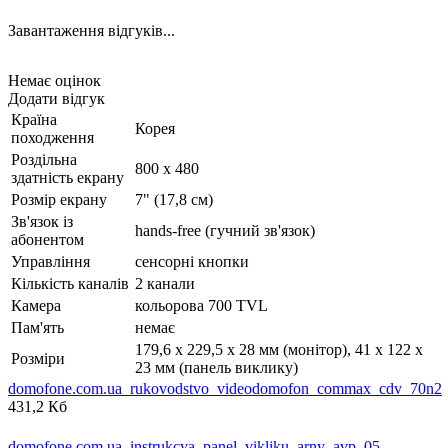
Завантаження відгуків...
Немає оцінок
Додати відгук
Країна
Корея
походження
Роздільна
800 х 480
здатність екрану
Розмір екрану
7" (17,8 см)
Зв'язок із
hands-free (гучний зв'язок)
абонентом
Управління
сенсорні кнопки
Кількість каналів
2 канали
Камера
кольорова 700 TVL
Пам'ять
немає
179,6 x 229,5 x 28 мм (монітор), 41 х 122 х
Розміри
23 мм (панель виклику)
domofone.com.ua_rukovodstvo_videodomofon_commax_cdv_70n2
431,2 Кб
domofone.com.ua_instrukcya_panel_vikliku_arny_avp_05