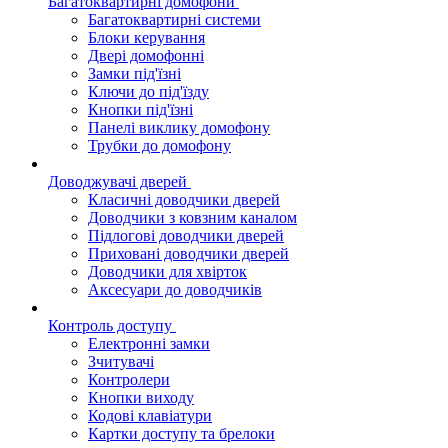
Багатоквартирні домофони
Багатоквартирні системи
Блоки керування
Двері домофонні
Замки під'їзні
Ключи до під'їзду
Кнопки під'їзні
Панелі виклику домофону
Трубки до домофону
Доводжувачі дверей
Класичні доводчики дверей
Доводчики з ковзним каналом
Підлогові доводчики дверей
Приховані доводчики дверей
Доводчики для хвірток
Аксесуари до доводчиків
Контроль доступу
Електронні замки
Зчитувачі
Контролери
Кнопки виходу
Кодові клавіатури
Картки доступу та брелоки