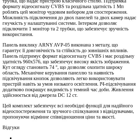
трубка, що надає пристрою класичного стилю. Підтримка
формату відеосигналу CVBS та роздільна здатність 1 Мп
роблять цей монітор чудовим вибором для спостереження.
Можливість підключення до двох панелей та двох камер надає
гнучкість у налаштуванні системи. Інтерком дозволяє
підключити 1 монітор та 2 трубки, що забезпечує зручність
використання.
Панель виклику ARNY AVP-05 виконана з металу, що
гарантує її довговічність та стійкість до зовнішніх впливів.
Панель підтримує формат відеосигналу CVBS і має роздільну
здатність 960x576, що забезпечує високу якість зображення.
Кут огляду становить 74 °, що дозволяє охопити широку
область. Механічне керування панеллю та наявність
підсвічування кнопок дозволяють легко використовувати
пристрій навіть за умов низького освітлення. ІЧ-підсвічування
додатково покращує видимість у темний час доби. Живлення
здійснюється від джерела DC 12 ст.
Цей комплект забезпечує всі необхідні функції для надійного
відеоспостереження та зручного спілкування з відвідувачами,
пропонуючи відмінне співвідношення ціни та якості.
Відгуки