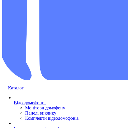
Каталог
Відеодомофони
Монітори домофону
Панелі виклику
Комплекти відеодомофонів