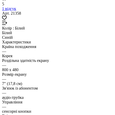
5
1 відгук
Арт.
21358
Колір :
Білий
Білий
Синій
Характеристики
Країна походження
—
Корея
Роздільна здатність екрану
—
800 х 480
Розмір екрану
—
7" (17,8 см)
Зв'язок із абонентом
—
аудіо-трубка
Управління
—
сенсорні кнопки