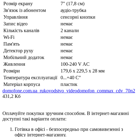
Розмір екрану
7" (17,8 см)
Зв'язок із абонентом
аудіо-трубка
Управління
сенсорні кнопки
Запис відео
немає
Кількість каналів
2 канали
Wi-Fi
немає
Пам'ять
немає
Детектор руху
немає
Мобільний додаток
немає
Живлення
100-240 V AC
Розміри
179,6 x 229,5 x 28 мм
Температура експлуатації
0...+40 C°
Матеріал корпуса
пластик
domofone.com.ua_rukovodstvo_videodomofon_commax_cdv_70n2
431,2 Кб
Оплачуйте покупки зручним способом. В інтернет-магазині
доступні такі варіанти оплати:
Готівка в офісі - безпосередньо при самовивезенні з
офісу інтернет-магазину.