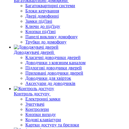
Багатоквартирні домофони
Багатоквартирні системи
Блоки керування
Двері домофонні
Замки під'їзні
Ключи до під'їзду
Кнопки під'їзні
Панелі виклику домофону
Трубки до домофону
Доводжувачі дверей
Класичні доводчики дверей
Доводчики з ковзним каналом
Підлогові доводчики дверей
Приховані доводчики дверей
Доводчики для хвірток
Аксесуари до доводчиків
Контроль доступу
Електронні замки
Зчитувачі
Контролери
Кнопки виходу
Кодові клавіатури
Картки доступу та брелоки