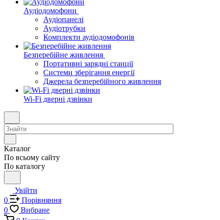
Аудіодомофони
Аудіопанелі
Аудіотрубки
Комплекти аудіодомофонів
Безперебійне живлення
Портативні зарядні станції
Системи зберігання енергії
Джерела безперебійного живлення
Wi-Fi дверні дзвінки
Каталог
По всьому сайту
По каталогу
Увійти
0
Порівняння
0
Вибране