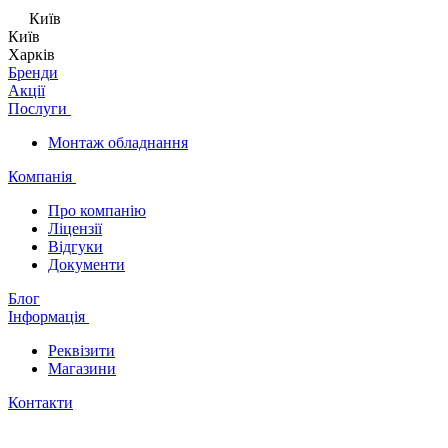
Київ
Київ
Харків
Бренди
Акції
Послуги
Монтаж обладнання
Компанія
Про компанію
Ліцензії
Відгуки
Документи
Блог
Інформація
Реквізити
Магазини
Контакти