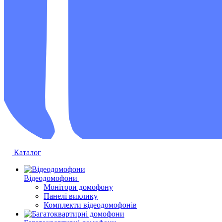
Каталог
Відеодомофони
Монітори домофону
Панелі виклику
Комплекти відеодомофонів