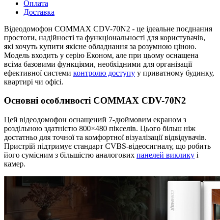
Оплата
Доставка
Відеодомофон COMMAX CDV-70N2 - це ідеальне поєднання
простоти, надійності та функціональності для користувачів,
які хочуть купити якісне обладнання за розумною ціною.
Модель входить у серію Економ, але при цьому оснащена
всіма базовими функціями, необхідними для організації
ефективної системи
контролю доступу
у приватному будинку,
квартирі чи офісі.
Основні особливості COMMAX CDV-70N2
Цей відеодомофон оснащений 7-дюймовим екраном з
роздільною здатністю 800×480 пікселів. Цього більш ніж
достатньо для точної та комфортної візуалізації відвідувачів.
Пристрій підтримує стандарт CVBS-відеосигналу, що робить
його сумісним з більшістю аналогових
панелей виклику
і
камер.