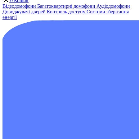
0
Кошик
Відеодомофони
Багатоквартирні домофони
Аудіодомофони
Доводжувачі дверей
Контроль доступу
Системи зберігання
енергії