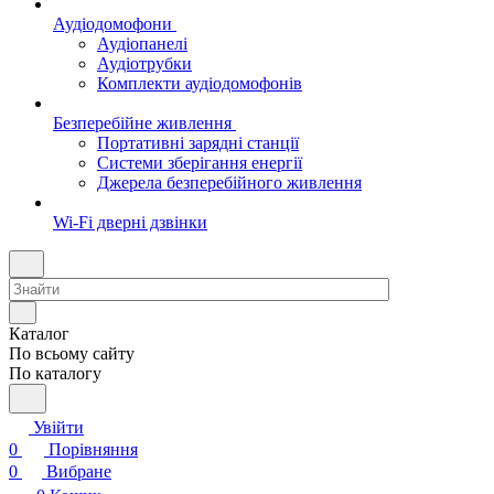
Аудіодомофони
Аудіопанелі
Аудіотрубки
Комплекти аудіодомофонів
Безперебійне живлення
Портативні зарядні станції
Системи зберігання енергії
Джерела безперебійного живлення
Wi-Fi дверні дзвінки
Каталог
По всьому сайту
По каталогу
Увійти
0
Порівняння
0
Вибране