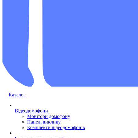
Каталог
Відеодомофони
Монітори домофону
Панелі виклику
Комплекти відеодомофонів