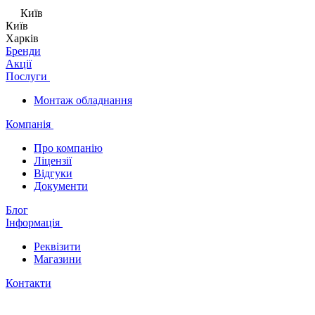
Київ
Київ
Харків
Бренди
Акції
Послуги
Монтаж обладнання
Компанія
Про компанію
Ліцензії
Відгуки
Документи
Блог
Інформація
Реквізити
Магазини
Контакти