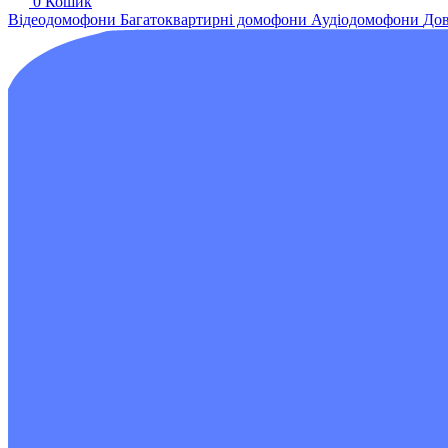
0
Кошик
Відеодомофони
Багатоквартирні домофони
Аудіодомофони
Дов