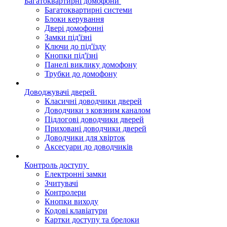
Багатоквартирні домофони
Багатоквартирні системи
Блоки керування
Двері домофонні
Замки під'їзні
Ключи до під'їзду
Кнопки під'їзні
Панелі виклику домофону
Трубки до домофону
Доводжувачі дверей
Класичні доводчики дверей
Доводчики з ковзним каналом
Підлогові доводчики дверей
Приховані доводчики дверей
Доводчики для хвірток
Аксесуари до доводчиків
Контроль доступу
Електронні замки
Зчитувачі
Контролери
Кнопки виходу
Кодові клавіатури
Картки доступу та брелоки