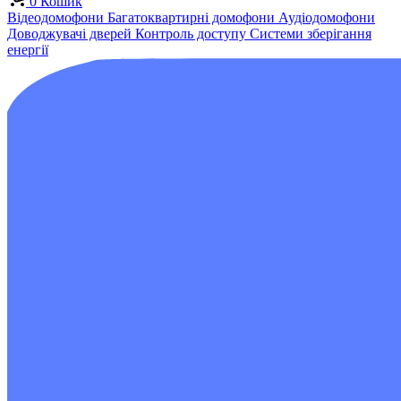
0
Кошик
Відеодомофони
Багатоквартирні домофони
Аудіодомофони
Доводжувачі дверей
Контроль доступу
Системи зберігання
енергії