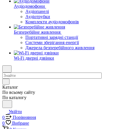
Аудіодомофони
Аудіопанелі
Аудіотрубки
Комплекти аудіодомофонів
Безперебійне живлення
Портативні зарядні станції
Системи зберігання енергії
Джерела безперебійного живлення
Wi-Fi дверні дзвінки
Каталог
По всьому сайту
По каталогу
Увійти
0
Порівняння
0
Вибране