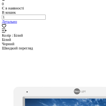
0
Є в наявності
В кошик
Детально
Колір :
Білий
Білий
Чорний
Швидкий перегляд