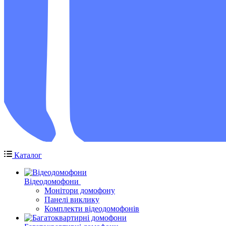
Каталог
Відеодомофони
Монітори домофону
Панелі виклику
Комплекти відеодомофонів