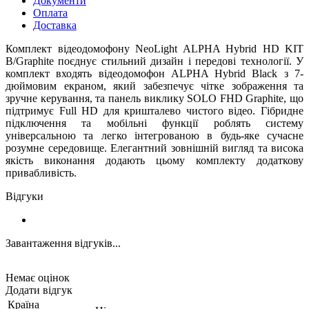
Документи
Оплата
Доставка
Комплект відеодомофону NeoLight ALPHA Hybrid HD KIT
B/Graphite поєднує стильний дизайн і передові технології. У
комплект входять відеодомофон ALPHA Hybrid Black з 7-
дюймовим екраном, який забезпечує чітке зображення та
зручне керування, та панель виклику SOLO FHD Graphite, що
підтримує Full HD для кришталево чистого відео. Гібридне
підключення та мобільні функції роблять систему
універсальною та легко інтегрованою в будь-яке сучасне
розумне середовище. Елегантний зовнішній вигляд та висока
якість виконання додають цьому комплекту додаткову
привабливість.
Відгуки
Завантаження відгуків...
Немає оцінок
Додати відгук
Країна