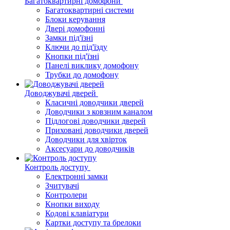
Багатоквартирні домофони
Багатоквартирні системи
Блоки керування
Двері домофонні
Замки під'їзні
Ключи до під'їзду
Кнопки під'їзні
Панелі виклику домофону
Трубки до домофону
Доводжувачі дверей
Класичні доводчики дверей
Доводчики з ковзним каналом
Підлогові доводчики дверей
Приховані доводчики дверей
Доводчики для хвірток
Аксесуари до доводчиків
Контроль доступу
Електронні замки
Зчитувачі
Контролери
Кнопки виходу
Кодові клавіатури
Картки доступу та брелоки