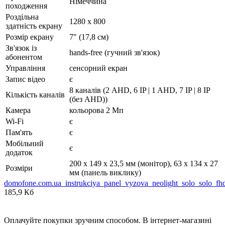
Німеччина
походження
Роздільна
1280 х 800
здатність екрану
Розмір екрану
7" (17,8 см)
Зв'язок із
hands-free (гучний зв'язок)
абонентом
Управління
сенсорний екран
Запис відео
є
8 каналів (2 AHD, 6 IP | 1 AHD, 7 IP | 8 IP
Кількість каналів
(без AHD))
Камера
кольорова 2 Мп
Wi-Fi
є
Пам'ять
є
Мобільний
є
додаток
200 х 149 х 23,5 мм (монітор), 63 х 134 х 27
Розміри
мм (панель виклику)
domofone.com.ua_instrukciya_panel_vyzova_neolight_solo_solo_fh
185,9 Кб
Оплачуйте покупки зручним способом. В інтернет-магазині