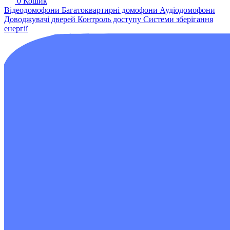
0
Кошик
Відеодомофони
Багатоквартирні домофони
Аудіодомофони
Доводжувачі дверей
Контроль доступу
Системи зберігання
енергії