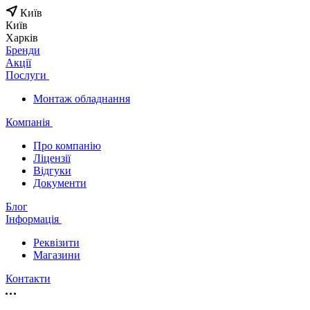
Київ
Київ
Харків
Бренди
Акції
Послуги
Монтаж обладнання
Компанія
Про компанію
Ліцензії
Відгуки
Документи
Блог
Інформація
Реквізити
Магазини
Контакти