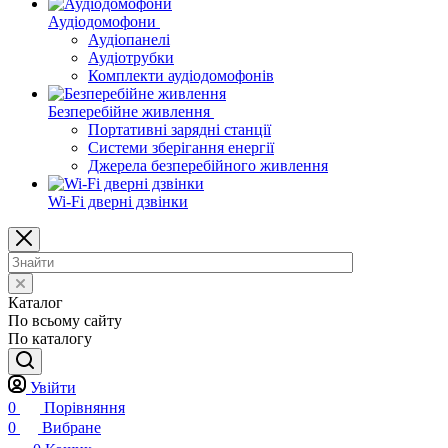
Аудіодомофони
Аудіопанелі
Аудіотрубки
Комплекти аудіодомофонів
Безперебійне живлення
Портативні зарядні станції
Системи зберігання енергії
Джерела безперебійного живлення
Wi-Fi дверні дзвінки
Каталог
По всьому сайту
По каталогу
Увійти
0
Порівняння
0
Вибране