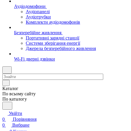
Аудіодомофони
Аудіопанелі
Аудіотрубки
Комплекти аудіодомофонів
Безперебійне живлення
Портативні зарядні станції
Системи зберігання енергії
Джерела безперебійного живлення
Wi-Fi дверні дзвінки
Каталог
По всьому сайту
По каталогу
Увійти
0
Порівняння
0
Вибране