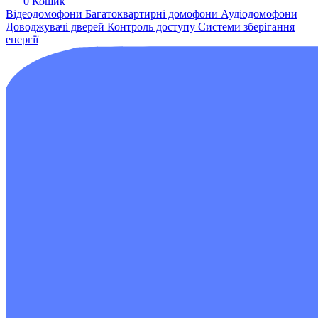
0
Кошик
Відеодомофони
Багатоквартирні домофони
Аудіодомофони
Доводжувачі дверей
Контроль доступу
Системи зберігання
енергії