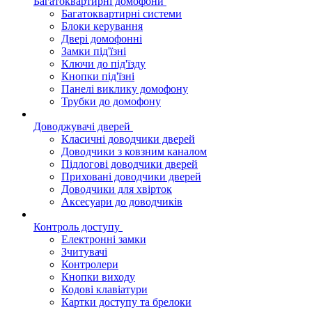
Багатоквартирні домофони
Багатоквартирні системи
Блоки керування
Двері домофонні
Замки під'їзні
Ключи до під'їзду
Кнопки під'їзні
Панелі виклику домофону
Трубки до домофону
Доводжувачі дверей
Класичні доводчики дверей
Доводчики з ковзним каналом
Підлогові доводчики дверей
Приховані доводчики дверей
Доводчики для хвірток
Аксесуари до доводчиків
Контроль доступу
Електронні замки
Зчитувачі
Контролери
Кнопки виходу
Кодові клавіатури
Картки доступу та брелоки