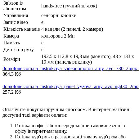
Зв'язок із
hands-free (гучний зв'язок)
абонентом
Управління
сенсорні кнопки
Запис відео
є
Кількість каналів
4 канали (2 панелі, 2 камери)
Камера
кольорова 2 Мп
Пам'ять
є
Детектор руху
є
192,5 x 112,8 x 19,8 мм (монітор), 48 х 133 х
Розміри
19 мм (панель виклику)
domofone.com.ua_instrukciya_videodomofon_arny_avd_730_2mpx_
864,3 Кб
domofone.com.ua_instrukciya_panel_vyzova_arny_avp_ng430_2mp
257,2 Кб
Оплачуйте покупки зручним способом. В інтернет-магазині
доступні такі варіанти оплати:
Готівка в офісі - безпосередньо при самовивезенні з
офісу інтернет-магазину.
Готівка кур'єру - в разі доставці товару кур'єром або