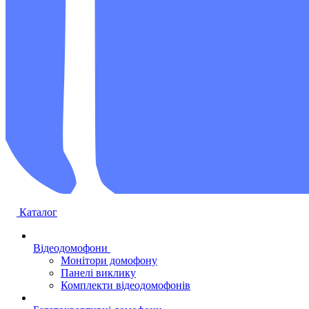
Каталог
Відеодомофони
Монітори домофону
Панелі виклику
Комплекти відеодомофонів