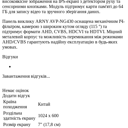
високоякісне зображення на IPS-екрані з детектором руху та
сенсорними кнопками. Модуль підтримує карти пам'яті до 64
ГБ для запису відео та зручного зберігання даних.
Панель виклику ARNY AVP-NG430 оснащена механічним ІЧ-
фільтром, камерою з широким кутом огляду (115 °) та
підтримує формати AHD, CVBS, HDCVI та HDTVI. Міцний
металевий корпус та можливість перемикання між режимами
AHD/CVBS гарантують надійну експлуатацію в будь-яких
умовах.
Відгуки
Завантаження відгуків...
Немає оцінок
Додати відгук
Країна
Китай
походження
Роздільна
1024 x 600
здатність екрану
Розмір екрану
7" (17,8 см)