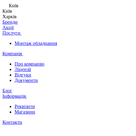
Київ
Київ
Харків
Бренди
Акції
Послуги
Монтаж обладнання
Компанія
Про компанію
Ліцензії
Відгуки
Документи
Блог
Інформація
Реквізити
Магазини
Контакти