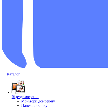
Каталог
Відеодомофони
Монітори домофону
Панелі виклику