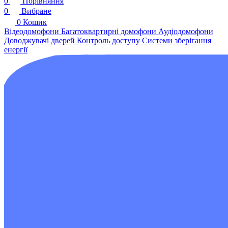
0
Порівняння
0
Вибране
0
Кошик
Відеодомофони
Багатоквартирні домофони
Аудіодомофони
Доводжувачі дверей
Контроль доступу
Системи зберігання
енергії