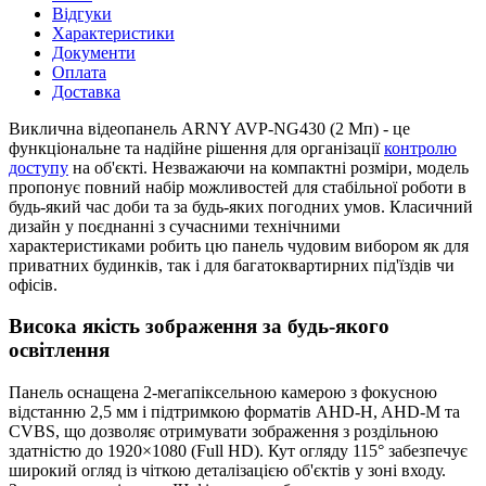
Відгуки
Характеристики
Документи
Оплата
Доставка
Виклична відеопанель ARNY AVP-NG430 (2 Мп) - це
функціональне та надійне рішення для організації
контролю
доступу
на об'єкті. Незважаючи на компактні розміри, модель
пропонує повний набір можливостей для стабільної роботи в
будь-який час доби та за будь-яких погодних умов. Класичний
дизайн у поєднанні з сучасними технічними
характеристиками робить цю панель чудовим вибором як для
приватних будинків, так і для багатоквартирних під'їздів чи
офісів.
Висока якість зображення за будь-якого
освітлення
Панель оснащена 2-мегапіксельною камерою з фокусною
відстанню 2,5 мм і підтримкою форматів AHD-H, AHD-M та
CVBS, що дозволяє отримувати зображення з роздільною
здатністю до 1920×1080 (Full HD). Кут огляду 115° забезпечує
широкий огляд із чіткою деталізацією об'єктів у зоні входу.