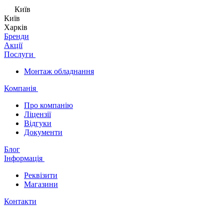
Київ
Київ
Харків
Бренди
Акції
Послуги
Монтаж обладнання
Компанія
Про компанію
Ліцензії
Відгуки
Документи
Блог
Інформація
Реквізити
Магазини
Контакти