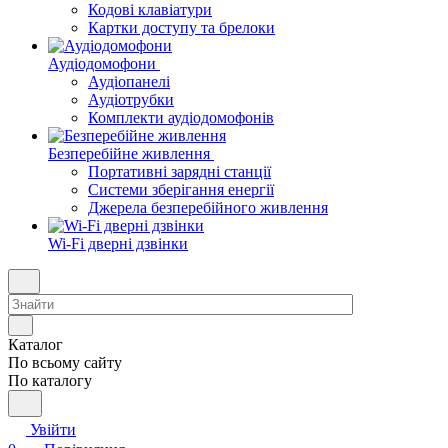
Кодові клавіатури
Картки доступу та брелоки
Аудіодомофони
Аудіопанелі
Аудіотрубки
Комплекти аудіодомофонів
Безперебійне живлення
Портативні зарядні станції
Системи зберігання енергії
Джерела безперебійного живлення
Wi-Fi дверні дзвінки
Каталог
По всьому сайту
По каталогу
Увійти