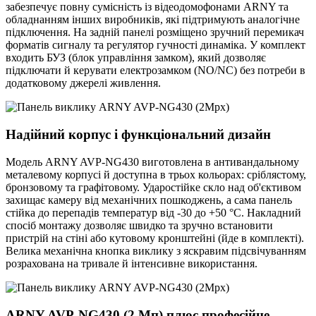
забезпечує повну сумісність із відеодомофонами ARNY та
обладнанням інших виробників, які підтримують аналогічне
підключення. На задній панелі розміщено зручний перемикач
форматів сигналу та регулятор гучності динаміка. У комплект
входить БУЗ (блок управління замком), який дозволяє
підключати й керувати електрозамком (NO/NC) без потреби в
додатковому джерелі живлення.
Надійний корпус і функціональний дизайн
Модель ARNY AVP-NG430 виготовлена в антивандальному
металевому корпусі й доступна в трьох кольорах: сріблястому,
бронзовому та графітовому. Ударостійке скло над об'єктивом
захищає камеру від механічних пошкоджень, а сама панель
стійка до перепадів температур від -30 до +50 °C. Накладний
спосіб монтажу дозволяє швидко та зручно встановити
пристрій на стіні або кутовому кронштейні (йде в комплекті).
Велика механічна кнопка виклику з яскравим підсвічуванням
розрахована на тривале й інтенсивне використання.
ARNY AVP-NG430 (2 Мп) плюс професійне