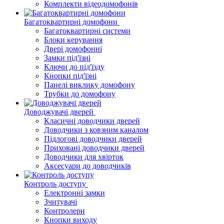
Комплекти відеодомофонів
Багатоквартирні домофони
Багатоквартирні системи
Блоки керування
Двері домофонні
Замки під'їзні
Ключи до під'їзду
Кнопки під'їзні
Панелі виклику домофону
Трубки до домофону
Доводжувачі дверей
Класичні доводчики дверей
Доводчики з ковзним каналом
Підлогові доводчики дверей
Приховані доводчики дверей
Доводчики для хвірток
Аксесуари до доводчиків
Контроль доступу
Електронні замки
Зчитувачі
Контролери
Кнопки виходу