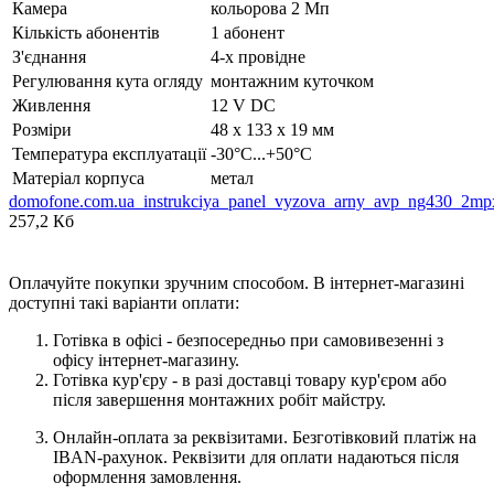
Камера
кольорова 2 Мп
Кількість абонентів
1 абонент
З'єднання
4-х провідне
Регулювання кута огляду
монтажним куточком
Живлення
12 V DC
Розміри
48 х 133 х 19 мм
Температура експлуатації
-30°С...+50°С
Матеріал корпуса
метал
domofone.com.ua_instrukciya_panel_vyzova_arny_avp_ng430_2mp
257,2 Кб
Оплачуйте покупки зручним способом. В інтернет-магазині
доступні такі варіанти оплати:
Готівка в офісі - безпосередньо при самовивезенні з
офісу інтернет-магазину.
Готівка кур'єру - в разі доставці товару кур'єром або
після завершення монтажних робіт майстру.
Онлайн-оплата за реквізитами. Безготівковий платіж на
IBAN-рахунок. Реквізити для оплати надаються після
оформлення замовлення.