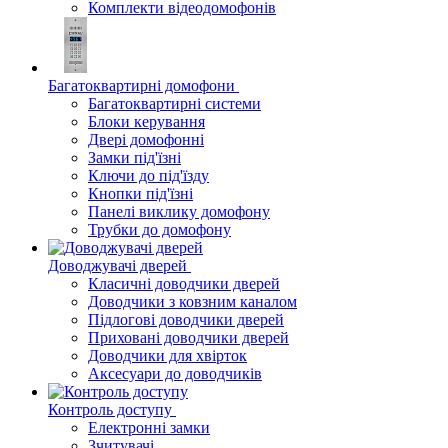
Комплекти відеодомофонів
Багатоквартирні домофони
Багатоквартирні системи
Блоки керування
Двері домофонні
Замки під'їзні
Ключи до під'їзду
Кнопки під'їзні
Панелі виклику домофону
Трубки до домофону
Доводжувачі дверей
Класичні доводчики дверей
Доводчики з ковзним каналом
Підлогові доводчики дверей
Приховані доводчики дверей
Доводчики для хвірток
Аксесуари до доводчиків
Контроль доступу
Електронні замки
Зчитувачі