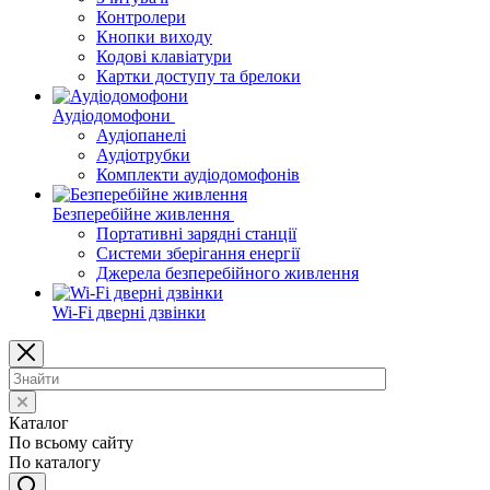
Контролери
Кнопки виходу
Кодові клавіатури
Картки доступу та брелоки
Аудіодомофони
Аудіопанелі
Аудіотрубки
Комплекти аудіодомофонів
Безперебійне живлення
Портативні зарядні станції
Системи зберігання енергії
Джерела безперебійного живлення
Wi-Fi дверні дзвінки
Каталог
По всьому сайту
По каталогу