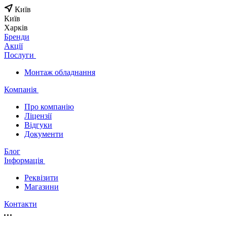
Київ
Київ
Харків
Бренди
Акції
Послуги
Монтаж обладнання
Компанія
Про компанію
Ліцензії
Відгуки
Документи
Блог
Інформація
Реквізити
Магазини
Контакти