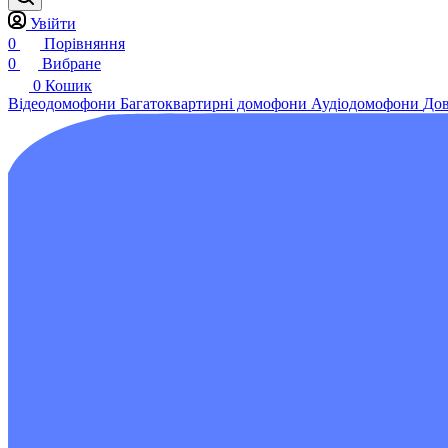
Увійти
0
Порівняння
0
Вибране
0
Кошик
Відеодомофони
Багатоквартирні домофони
Аудіодомофони
Дов