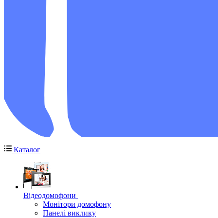
Каталог
Відеодомофони
Монітори домофону
Панелі виклику