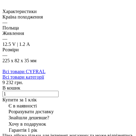
Характеристики
Країна походження
—
Польща
Живлення
—
12.5 V | 1.2 А
Розміри
—
225 х 82 х 35 мм
Всі товари CYFRAL
Всі товари категорії
9 232 грн.
В кошик
Купити за 1 клiк
Є в наявності
Розрахувати доставку
Знайшли дешевше?
Хочу в подарунок
Гарантія 1 рік
Ціна дійсна тільки для інтернет-магазину та може відрізнятись