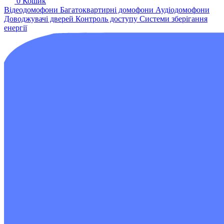
0
Кошик
Відеодомофони
Багатоквартирні домофони
Аудіодомофони
Доводжувачі дверей
Контроль доступу
Системи зберігання
енергії