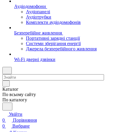
Аудіодомофони
Аудіопанелі
Аудіотрубки
Комплекти аудіодомофонів
Безперебійне живлення
Портативні зарядні станції
Системи зберігання енергії
Джерела безперебійного живлення
Wi-Fi дверні дзвінки
Каталог
По всьому сайту
По каталогу
Увійти
0
Порівняння
0
Вибране