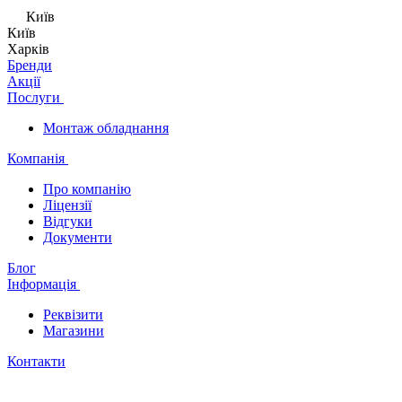
Київ
Київ
Харків
Бренди
Акції
Послуги
Монтаж обладнання
Компанія
Про компанію
Ліцензії
Відгуки
Документи
Блог
Інформація
Реквізити
Магазини
Контакти