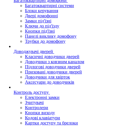
Багатоквартирні домофони
Багатоквартирні системи
Блоки керування
Двері домофонні
Замки під'їзні
Ключи до під'їзду
Кнопки під'їзні
Панелі виклику домофону
Трубки до домофону
Доводжувачі дверей
Класичні доводчики дверей
Доводчики з ковзним каналом
Підлогові доводчики дверей
Приховані доводчики дверей
Доводчики для хвірток
Аксесуари до доводчиків
Контроль доступу
Електронні замки
Зчитувачі
Контролери
Кнопки виходу
Кодові клавіатури
Картки доступу та брелоки