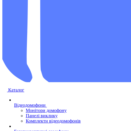
Каталог
Відеодомофони
Монітори домофону
Панелі виклику
Комплекти відеодомофонів