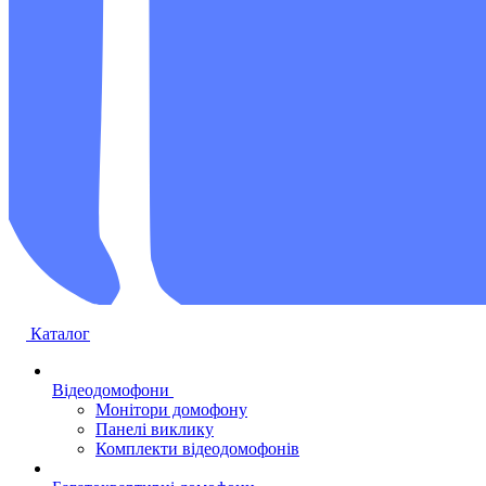
Каталог
Відеодомофони
Монітори домофону
Панелі виклику
Комплекти відеодомофонів