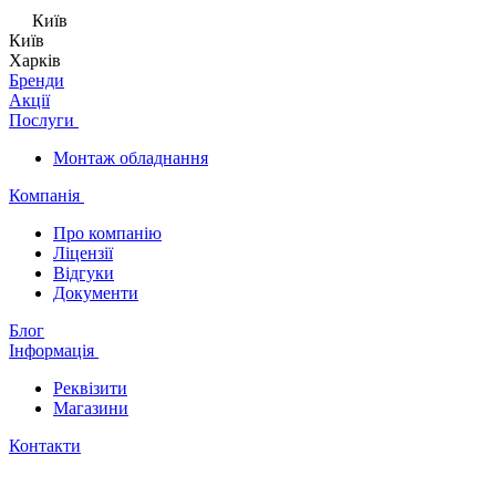
Київ
Київ
Харків
Бренди
Акції
Послуги
Монтаж обладнання
Компанія
Про компанію
Ліцензії
Відгуки
Документи
Блог
Інформація
Реквізити
Магазини
Контакти