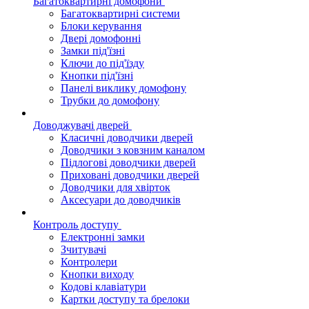
Багатоквартирні домофони
Багатоквартирні системи
Блоки керування
Двері домофонні
Замки під'їзні
Ключи до під'їзду
Кнопки під'їзні
Панелі виклику домофону
Трубки до домофону
Доводжувачі дверей
Класичні доводчики дверей
Доводчики з ковзним каналом
Підлогові доводчики дверей
Приховані доводчики дверей
Доводчики для хвірток
Аксесуари до доводчиків
Контроль доступу
Електронні замки
Зчитувачі
Контролери
Кнопки виходу
Кодові клавіатури
Картки доступу та брелоки