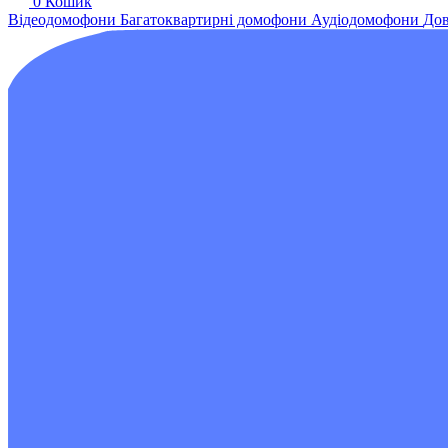
0
Кошик
Відеодомофони
Багатоквартирні домофони
Аудіодомофони
Дов