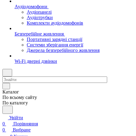
Аудіодомофони
Аудіопанелі
Аудіотрубки
Комплекти аудіодомофонів
Безперебійне живлення
Портативні зарядні станції
Системи зберігання енергії
Джерела безперебійного живлення
Wi-Fi дверні дзвінки
Каталог
По всьому сайту
По каталогу
Увійти
0
Порівняння
0
Вибране