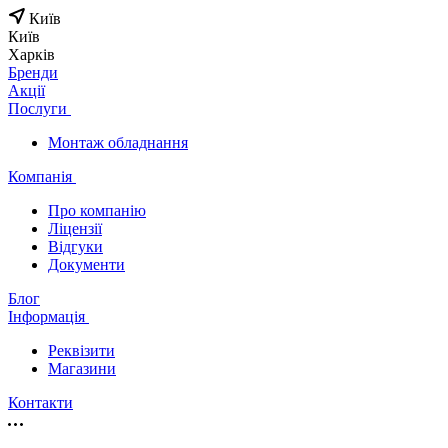
Київ
Київ
Харків
Бренди
Акції
Послуги
Монтаж обладнання
Компанія
Про компанію
Ліцензії
Відгуки
Документи
Блог
Інформація
Реквізити
Магазини
Контакти