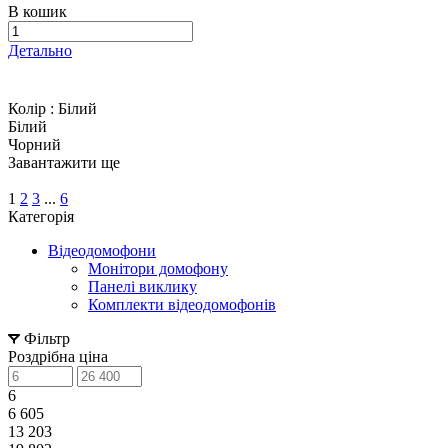
В кошик
Детально
Колір :
Білий
Білий
Чорний
Завантажити ще
1
2
3
...
6
Категорія
Відеодомофони
Монітори домофону
Панелі виклику
Комплекти відеодомофонів
Фільтр
Роздрібна ціна
6
6 605
13 203