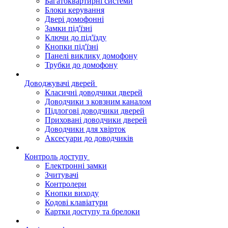
Багатоквартирні системи
Блоки керування
Двері домофонні
Замки під'їзні
Ключи до під'їзду
Кнопки під'їзні
Панелі виклику домофону
Трубки до домофону
Доводжувачі дверей
Класичні доводчики дверей
Доводчики з ковзним каналом
Підлогові доводчики дверей
Приховані доводчики дверей
Доводчики для хвірток
Аксесуари до доводчиків
Контроль доступу
Електронні замки
Зчитувачі
Контролери
Кнопки виходу
Кодові клавіатури
Картки доступу та брелоки