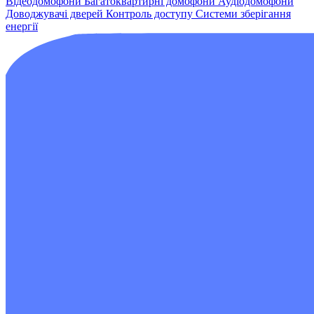
Відеодомофони
Багатоквартирні домофони
Аудіодомофони
Доводжувачі дверей
Контроль доступу
Системи зберігання
енергії