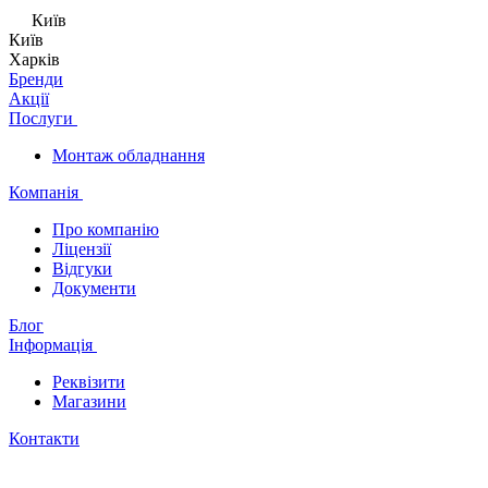
Київ
Київ
Харків
Бренди
Акції
Послуги
Монтаж обладнання
Компанія
Про компанію
Ліцензії
Відгуки
Документи
Блог
Інформація
Реквізити
Магазини
Контакти