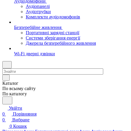
Аудіодомофони
Аудіопанелі
Аудіотрубки
Комплекти аудіодомофонів
Безперебійне живлення
Портативні зарядні станції
Системи зберігання енергії
Джерела безперебійного живлення
Wi-Fi дверні дзвінки
Каталог
По всьому сайту
По каталогу
Увійти
0
Порівняння
0
Вибране
0
Кошик