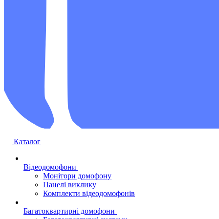
Каталог
Відеодомофони
Монітори домофону
Панелі виклику
Комплекти відеодомофонів
Багатоквартирні домофони