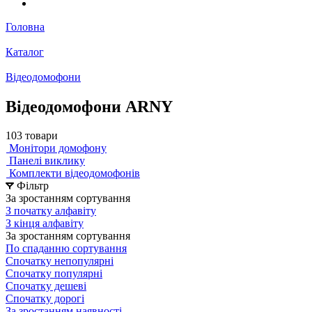
Головна
Каталог
Відеодомофони
Відеодомофони ARNY
103 товари
Монітори домофону
Панелі виклику
Комплекти відеодомофонів
Фільтр
За зростанням сортування
З початку алфавіту
З кінця алфавіту
За зростанням сортування
По спаданню сортування
Спочатку непопулярні
Спочатку популярні
Спочатку дешеві
Спочатку дорогі
За зростанням наявності