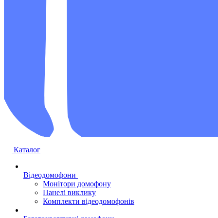
Каталог
Відеодомофони
Монітори домофону
Панелі виклику
Комплекти відеодомофонів