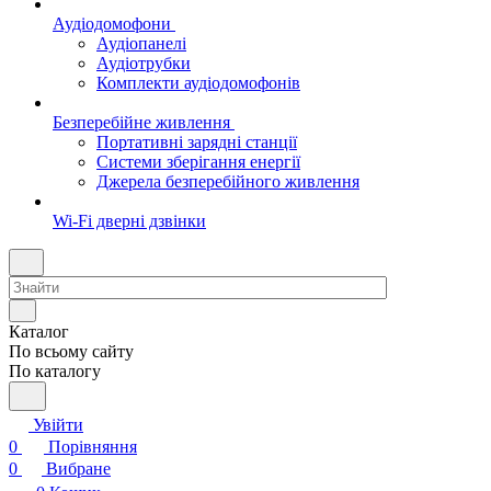
Аудіодомофони
Аудіопанелі
Аудіотрубки
Комплекти аудіодомофонів
Безперебійне живлення
Портативні зарядні станції
Системи зберігання енергії
Джерела безперебійного живлення
Wi-Fi дверні дзвінки
Каталог
По всьому сайту
По каталогу
Увійти
0
Порівняння
0
Вибране