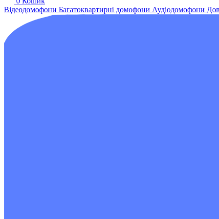
0
Кошик
Відеодомофони
Багатоквартирні домофони
Аудіодомофони
Дов