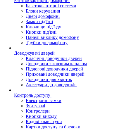
Багатоквартирні домофони
Багатоквартирні системи
Блоки керування
Двері домофонні
Замки під'їзні
Ключи до під'їзду
Кнопки під'їзні
Панелі виклику домофону
Трубки до домофону
Доводжувачі дверей
Класичні доводчики дверей
Доводчики з ковзним каналом
Підлогові доводчики дверей
Приховані доводчики дверей
Доводчики для хвірток
Аксесуари до доводчиків
Контроль доступу
Електронні замки
Зчитувачі
Контролери
Кнопки виходу
Кодові клавіатури
Картки доступу та брелоки