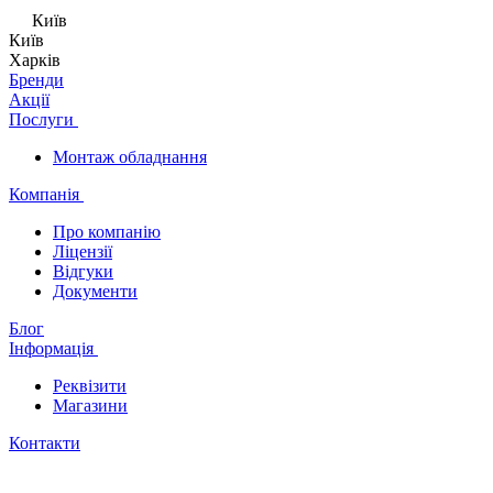
Київ
Київ
Харків
Бренди
Акції
Послуги
Монтаж обладнання
Компанія
Про компанію
Ліцензії
Відгуки
Документи
Блог
Інформація
Реквізити
Магазини
Контакти