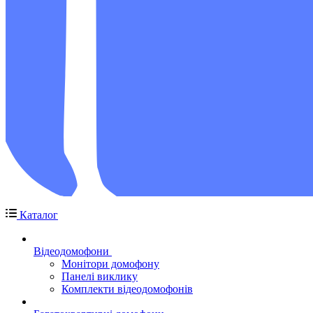
Каталог
Відеодомофони
Монітори домофону
Панелі виклику
Комплекти відеодомофонів