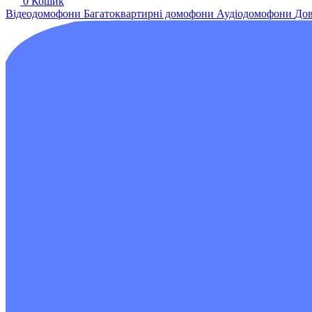
0
Кошик
Відеодомофони
Багатоквартирні домофони
Аудіодомофони
Дов