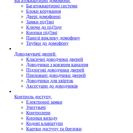
Багатоквартирні домофони
Багатоквартирні системи
Блоки керування
Двері домофонні
Замки під'їзні
Ключи до під'їзду
Кнопки під'їзні
Панелі виклику домофону
Трубки до домофону
Доводжувачі дверей
Класичні доводчики дверей
Доводчики з ковзним каналом
Підлогові доводчики дверей
Приховані доводчики дверей
Доводчики для хвірток
Аксесуари до доводчиків
Контроль доступу
Електронні замки
Зчитувачі
Контролери
Кнопки виходу
Кодові клавіатури
Картки доступу та брелоки