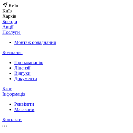
Київ
Київ
Харків
Бренди
Акції
Послуги
Монтаж обладнання
Компанія
Про компанію
Ліцензії
Відгуки
Документи
Блог
Інформація
Реквізити
Магазини
Контакти