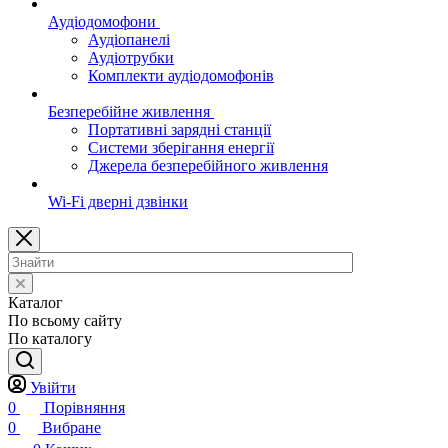
Аудіодомофони
Аудіопанелі
Аудіотрубки
Комплекти аудіодомофонів
Безперебійне живлення
Портативні зарядні станції
Системи зберігання енергії
Джерела безперебійного живлення
Wi-Fi дверні дзвінки
Каталог
По всьому сайту
По каталогу
Увійти
0
Порівняння
0
Вибране