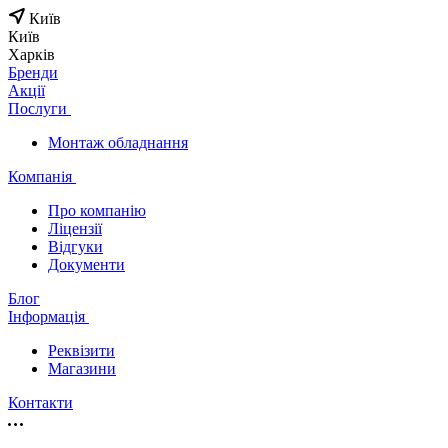
Київ
Київ
Харків
Бренди
Акції
Послуги
Монтаж обладнання
Компанія
Про компанію
Ліцензії
Відгуки
Документи
Блог
Інформація
Реквізити
Магазини
Контакти