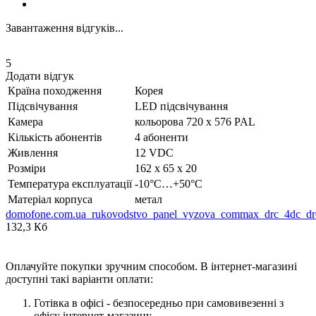
Завантаження відгуків...
5
Додати відгук
Країна походження
Корея
Підсвічування
LED підсвічування
Камера
кольорова 720 х 576 PAL
Кількість абонентів
4 абоненти
Живлення
12 VDC
Розміри
162 x 65 x 20
Температура експлуатації
-10°C…+50°C
Матеріал корпуса
метал
domofone.com.ua_rukovodstvo_panel_vyzova_commax_drc_4dc_d
132,3 Кб
Оплачуйте покупки зручним способом. В інтернет-магазині
доступні такі варіанти оплати:
Готівка в офісі - безпосередньо при самовивезенні з
офісу інтернет-магазину.