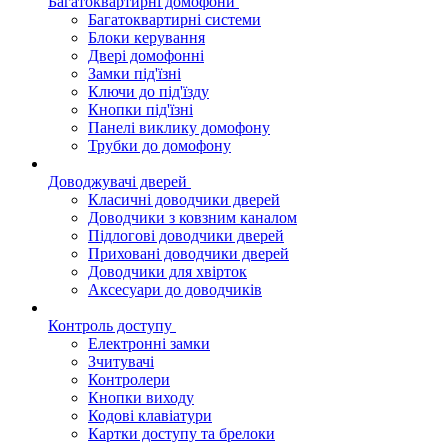
Багатоквартирні домофони
Багатоквартирні системи
Блоки керування
Двері домофонні
Замки під'їзні
Ключи до під'їзду
Кнопки під'їзні
Панелі виклику домофону
Трубки до домофону
Доводжувачі дверей
Класичні доводчики дверей
Доводчики з ковзним каналом
Підлогові доводчики дверей
Приховані доводчики дверей
Доводчики для хвірток
Аксесуари до доводчиків
Контроль доступу
Електронні замки
Зчитувачі
Контролери
Кнопки виходу
Кодові клавіатури
Картки доступу та брелоки