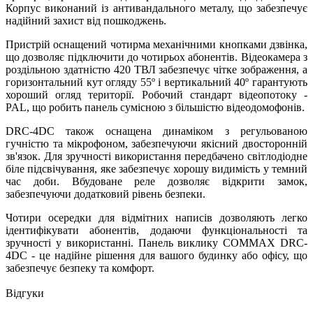
Корпус виконаний із антивандального металу, що забезпечує
надійний захист від пошкоджень.
Пристрій оснащений чотирма механічними кнопками дзвінка,
що дозволяє підключити до чотирьох абонентів. Відеокамера з
роздільною здатністю 420 ТВЛ забезпечує чітке зображення, а
горизонтальний кут огляду 55º і вертикальний 40º гарантують
хороший огляд території. Робочий стандарт відеопотоку -
PAL, що робить панель сумісною з більшістю відеодомофонів.
DRC-4DC також оснащена динаміком з регульованою
гучністю та мікрофоном, забезпечуючи якісний двосторонній
зв'язок. Для зручності використання передбачено світлодіодне
біле підсвічування, яке забезпечує хорошу видимість у темний
час доби. Вбудоване реле дозволяє відкрити замок,
забезпечуючи додатковий рівень безпеки.
Чотири осередки для відмітних написів дозволяють легко
ідентифікувати абонентів, додаючи функціональності та
зручності у використанні. Панель виклику COMMAX DRC-
4DC - це надійне рішення для вашого будинку або офісу, що
забезпечує безпеку та комфорт.
Відгуки