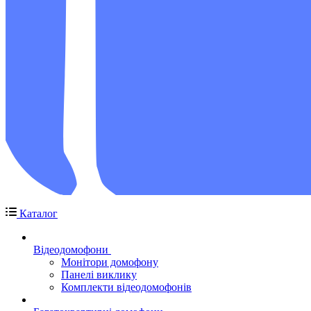
Каталог
Відеодомофони
Монітори домофону
Панелі виклику
Комплекти відеодомофонів