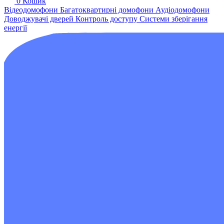
0
Кошик
Відеодомофони
Багатоквартирні домофони
Аудіодомофони
Доводжувачі дверей
Контроль доступу
Системи зберігання
енергії