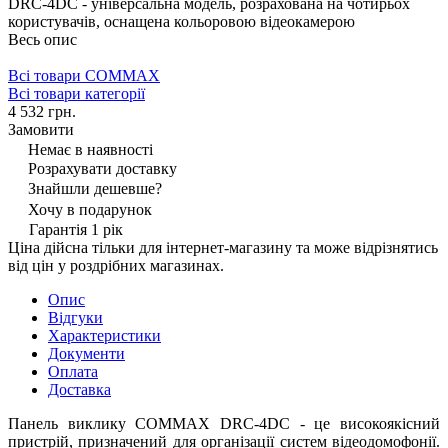
DRC-4DC - універсальна модель, розрахована на чотирьох
користувачів, оснащена кольоровою відеокамерою
Весь опис
Всі товари COMMAX
Всі товари категорії
4 532 грн.
Замовити
Немає в наявності
Розрахувати доставку
Знайшли дешевше?
Хочу в подарунок
Гарантія 1 рік
Ціна дійсна тільки для інтернет-магазину та може відрізнятись
від цін у роздрібних магазинах.
Опис
Відгуки
Характеристики
Документи
Оплата
Доставка
Панель виклику COMMAX DRC-4DC - це високоякісний
пристрій, призначений для організації систем відеодомофонії.