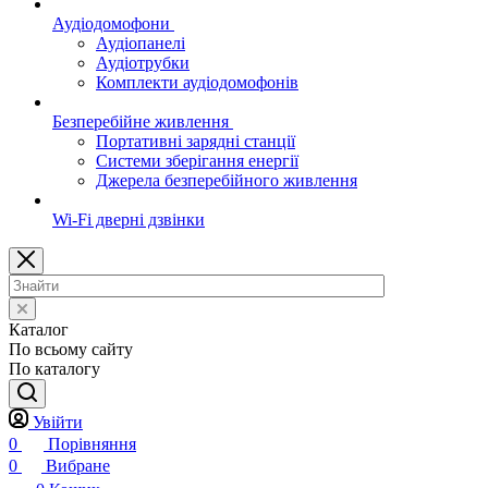
Аудіодомофони
Аудіопанелі
Аудіотрубки
Комплекти аудіодомофонів
Безперебійне живлення
Портативні зарядні станції
Системи зберігання енергії
Джерела безперебійного живлення
Wi-Fi дверні дзвінки
Каталог
По всьому сайту
По каталогу
Увійти
0
Порівняння
0
Вибране