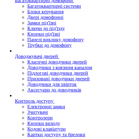
Багатоквартирні домофони
Багатоквартирні системи
Блоки керування
Двері домофонні
Замки під'їзні
Ключи до під'їзду
Кнопки під'їзні
Панелі виклику домофону
Трубки до домофону
Доводжувачі дверей
Класичні доводчики дверей
Доводчики з ковзним каналом
Підлогові доводчики дверей
Приховані доводчики дверей
Доводчики для хвірток
Аксесуари до доводчиків
Контроль доступу
Електронні замки
Зчитувачі
Контролери
Кнопки виходу
Кодові клавіатури
Картки доступу та брелоки