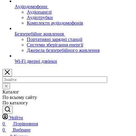
Аудіодомофони
Аудіопанелі
Аудіотрубки
Комплекти аудіодомофонів
Безперебійне живлення
Портативні зарядні станції
Системи зберігання енергії
Джерела безперебійного живлення
Wi-Fi дверні дзвінки
Каталог
По всьому сайту
По каталогу
Увійти
0
Порівняння
0
Вибране