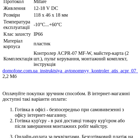
Протокол
Mifare
Живлення
12-18 V DC
Розміри
118 х 46 х 18 мм
Температура
-10°C...+60°C
експлуатації
Клас захисту
IP66
Матеріал
пластик
корпуса
Контролер ACPR-07 MF-W, майстер-карта (2
Комплектація
шт.), пульт керування, монтажний комплект,
інструкція
domofone.com.ua_instruktsiya_avtonomnyy_kontroler_atis_acpr_0
2,2 Мб
Оплачуйте покупки зручним способом. В інтернет-магазині
доступні такі варіанти оплати:
Готівка в офісі - безпосередньо при самовивезенні з
офісу інтернет-магазину.
Готівка кур'єру - в разі доставці товару кур'єром або
після завершення монтажних робіт майстру.
Онлайн-оплата за реквізитами. Безготівковий платіж на