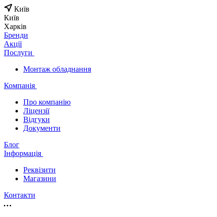
Київ
Київ
Харків
Бренди
Акції
Послуги
Монтаж обладнання
Компанія
Про компанію
Ліцензії
Відгуки
Документи
Блог
Інформація
Реквізити
Магазини
Контакти