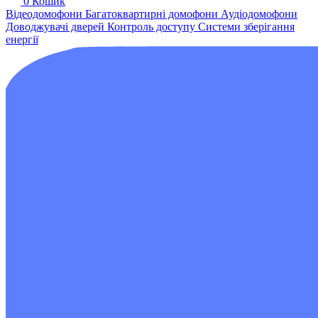
0
Кошик
Відеодомофони
Багатоквартирні домофони
Аудіодомофони
Доводжувачі дверей
Контроль доступу
Системи зберігання
енергії