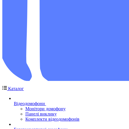
Каталог
Відеодомофони
Монітори домофону
Панелі виклику
Комплекти відеодомофонів