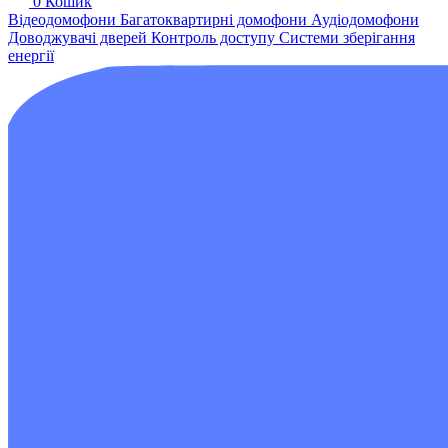
0
Кошик
Відеодомофони
Багатоквартирні домофони
Аудіодомофони
Доводжувачі дверей
Контроль доступу
Системи зберігання
енергії