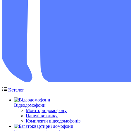
Каталог
Відеодомофони
Монітори домофону
Панелі виклику
Комплекти відеодомофонів