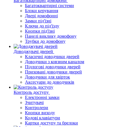
Багатоквартирні домофони
Багатоквартирні системи
Блоки керування
Двері домофонні
Замки під'їзні
Ключи до під'їзду
Кнопки під'їзні
Панелі виклику домофону
Трубки до домофону
Доводжувачі дверей
Класичні доводчики дверей
Доводчики з ковзним каналом
Підлогові доводчики дверей
Приховані доводчики дверей
Доводчики для хвірток
Аксесуари до доводчиків
Контроль доступу
Електронні замки
Зчитувачі
Контролери
Кнопки виходу
Кодові клавіатури
Картки доступу та брелоки