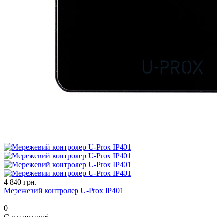
4 840 грн.
Мережевий контролер U-Prox IP401
0
Є в наявності