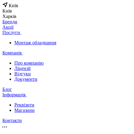
Київ
Київ
Харків
Бренди
Акції
Послуги
Монтаж обладнання
Компанія
Про компанію
Ліцензії
Відгуки
Документи
Блог
Інформація
Реквізити
Магазини
Контакти