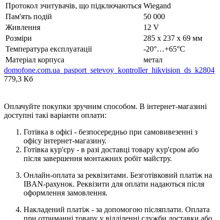
Протокол зчитувачів, що підключаються
Wiegand
Пам'ять подій
50 000
Живлення
12 V
Розміри
285 x 237 x 69 мм
Температура експлуатації
-20°…+65°C
Матеріал корпуса
метал
domofone.com.ua_pasport_setevoy_kontroller_hikvision_ds_k2804
779,3 Кб
Оплачуйте покупки зручним способом. В інтернет-магазині
доступні такі варіанти оплати:
Готівка в офісі - безпосередньо при самовивезенні з
офісу інтернет-магазину.
Готівка кур'єру - в разі доставці товару кур'єром або
після завершення монтажних робіт майстру.
Онлайн-оплата за реквізитами. Безготівковий платіж на
IBAN-рахунок. Реквізити для оплати надаються після
оформлення замовлення.
Накладений платіж - за допомогою післяплати. Оплата
при отриманні товару у відділенні служби доставки або