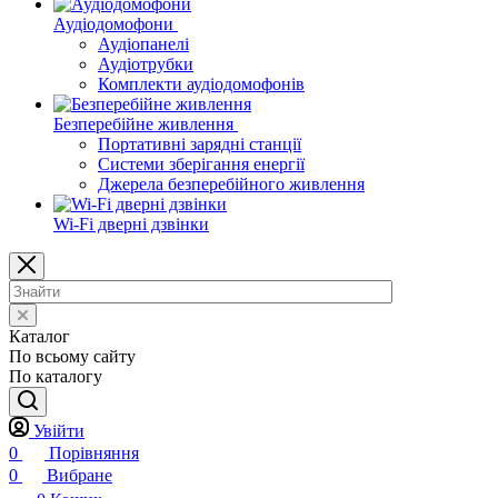
Аудіодомофони
Аудіопанелі
Аудіотрубки
Комплекти аудіодомофонів
Безперебійне живлення
Портативні зарядні станції
Системи зберігання енергії
Джерела безперебійного живлення
Wi-Fi дверні дзвінки
Каталог
По всьому сайту
По каталогу
Увійти
0
Порівняння
0
Вибране