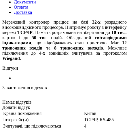
Документи
Оплата
Доставка
Мережевий контролер працює на базі
32-х
розрядного
високошвидкісного процесора. Підтримує роботу з інтерфейсу
мережі
TCP/IP
. Пам'ять розрахована на зберігання до
10 тис.
.
карток і до
50 тис
. подій. Обладнаний
світлодіодними
індикаторами
, що відображають стан пристрою. Має
12
тривожних входів
та
8 тривожних виходів
. Можливе
підключення до
4-х
зовнішніх зчитувачів за протоколом
Wiegand
.
Відгуки
Завантаження відгуків...
Немає відгуків
Додати відгук
Країна походження
Китай
Інтерфейс(и)
TCP/IP, RS-485
Зчитувачі, що підключаються
4