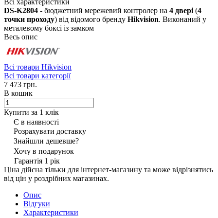
Всі характеристики
DS-K2804
- бюджетний мережевий контролер на
4 двері
(
4
точки проходу
) від відомого бренду
Hikvision
. Виконаний у
металевому боксі із замком
Весь опис
Всі товари Hikvision
Всі товари категорії
7 473 грн.
В кошик
Купити за 1 клiк
Є в наявності
Розрахувати доставку
Знайшли дешевше?
Хочу в подарунок
Гарантія 1 рік
Ціна дійсна тільки для інтернет-магазину та може відрізнятись
від цін у роздрібних магазинах.
Опис
Відгуки
Характеристики