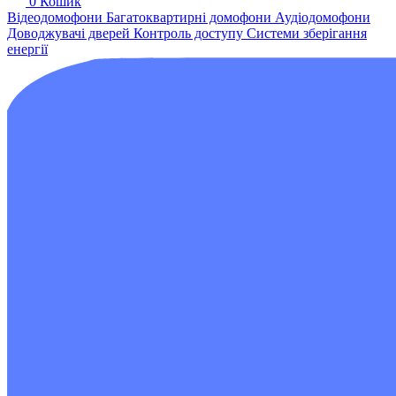
0
Кошик
Відеодомофони
Багатоквартирні домофони
Аудіодомофони
Доводжувачі дверей
Контроль доступу
Системи зберігання
енергії