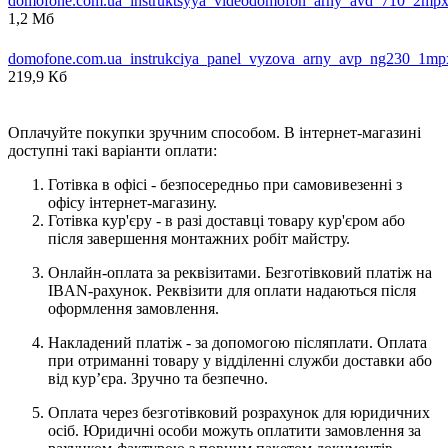
domofone.com.ua_instruktsyya_videodomofon_arny_avd_710_2mp
1,2 Мб
domofone.com.ua_instrukciya_panel_vyzova_arny_avp_ng230_1mp
219,9 Кб
Оплачуйте покупки зручним способом. В інтернет-магазині
доступні такі варіанти оплати:
Готівка в офісі - безпосередньо при самовивезенні з
офісу інтернет-магазину.
Готівка кур'єру - в разі доставці товару кур'єром або
після завершення монтажних робіт майстру.
Онлайн-оплата за реквізитами. Безготівковий платіж на
IBAN-рахунок. Реквізити для оплати надаються після
оформлення замовлення.
Накладений платіж - за допомогою післяплати. Оплата
при отриманні товару у відділенні служби доставки або
від кур’єра. Зручно та безпечно.
Оплата через безготівковий розрахунок для юридичних
осіб. Юридичні особи можуть оплатити замовлення за