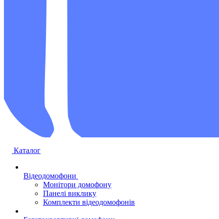
Каталог
Відеодомофони
Монітори домофону
Панелі виклику
Комплекти відеодомофонів