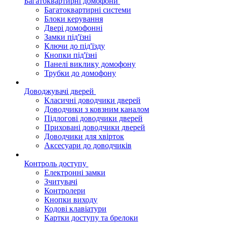
Багатоквартирні домофони
Багатоквартирні системи
Блоки керування
Двері домофонні
Замки під'їзні
Ключи до під'їзду
Кнопки під'їзні
Панелі виклику домофону
Трубки до домофону
Доводжувачі дверей
Класичні доводчики дверей
Доводчики з ковзним каналом
Підлогові доводчики дверей
Приховані доводчики дверей
Доводчики для хвірток
Аксесуари до доводчиків
Контроль доступу
Електронні замки
Зчитувачі
Контролери
Кнопки виходу
Кодові клавіатури
Картки доступу та брелоки