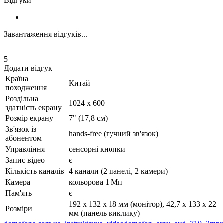
Відгуки
Завантаження відгуків...
5
Додати відгук
Країна
Китай
походження
Роздільна
1024 x 600
здатність екрану
Розмір екрану
7" (17,8 см)
Зв'язок із
hands-free (гучний зв'язок)
абонентом
Управління
сенсорні кнопки
Запис відео
є
Кількість каналів
4 канали (2 панелі, 2 камери)
Камера
кольорова 1 Мп
Пам'ять
є
192 x 132 x 18 мм (монітор), 42,7 х 133 х 22
Розміри
мм (панель виклику)