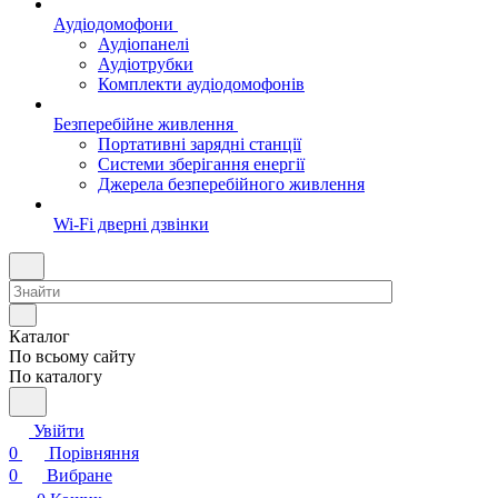
Аудіодомофони
Аудіопанелі
Аудіотрубки
Комплекти аудіодомофонів
Безперебійне живлення
Портативні зарядні станції
Системи зберігання енергії
Джерела безперебійного живлення
Wi-Fi дверні дзвінки
Каталог
По всьому сайту
По каталогу
Увійти
0
Порівняння
0
Вибране