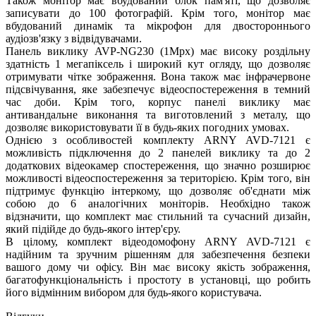
Також монітор має вбудований блок пам'яті, що дозволяє
записувати до 100 фотографій. Крім того, монітор має
вбудований динамік та мікрофон для двостороннього
аудіозв'язку з відвідувачами.
Панель виклику AVP-NG230 (1Mpx) має високу роздільну
здатність 1 мегапіксель і широкий кут огляду, що дозволяє
отримувати чітке зображення. Вона також має інфрачервоне
підсвічування, яке забезпечує відеоспостереження в темний
час доби. Крім того, корпус панелі виклику має
антивандальне виконання та виготовлений з металу, що
дозволяє використовувати її в будь-яких погодних умовах.
Однією з особливостей комплекту ARNY AVD-7121 є
можливість підключення до 2 панелей виклику та до 2
додаткових відеокамер спостереження, що значно розширює
можливості відеоспостереження за територією. Крім того, він
підтримує функцію інтеркому, що дозволяє об'єднати між
собою до 6 аналогічних моніторів. Необхідно також
відзначити, що комплект має стильний та сучасний дизайн,
який підійде до будь-якого інтер'єру.
В цілому, комплект відеодомофону ARNY AVD-7121 є
надійним та зручним рішенням для забезпечення безпеки
вашого дому чи офісу. Він має високу якість зображення,
багатофункціональність і простоту в установці, що робить
його відмінним вибором для будь-якого користувача.