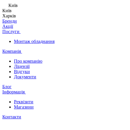
Київ
Київ
Харків
Бренди
Акції
Послуги
Монтаж обладнання
Компанія
Про компанію
Ліцензії
Відгуки
Документи
Блог
Інформація
Реквізити
Магазини
Контакти