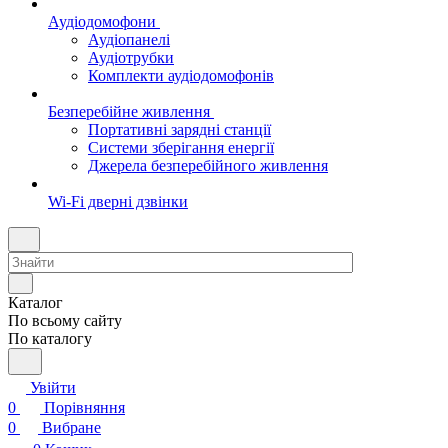
Аудіодомофони
Аудіопанелі
Аудіотрубки
Комплекти аудіодомофонів
Безперебійне живлення
Портативні зарядні станції
Системи зберігання енергії
Джерела безперебійного живлення
Wi-Fi дверні дзвінки
Каталог
По всьому сайту
По каталогу
Увійти
0
Порівняння
0
Вибране