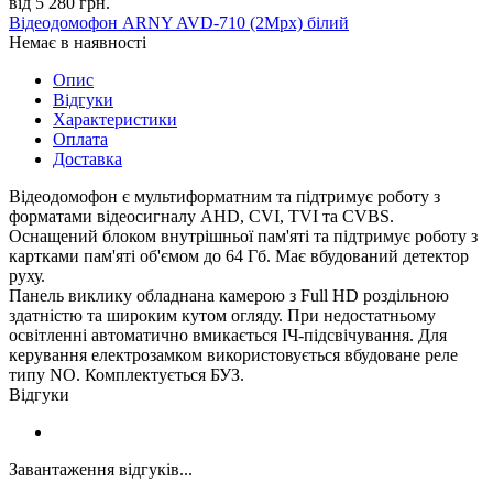
від 5 280 грн.
Відеодомофон ARNY AVD-710 (2Mpx) білий
Немає в наявності
Опис
Відгуки
Характеристики
Оплата
Доставка
Відеодомофон є мультиформатним та підтримує роботу з
форматами відеосигналу AHD, CVI, TVI та CVBS.
Оснащений блоком внутрішньої пам'яті та підтримує роботу з
картками пам'яті об'ємом до 64 Гб. Має вбудований детектор
руху.
Панель виклику обладнана камерою з Full HD роздільною
здатністю та широким кутом огляду. При недостатньому
освітленні автоматично вмикається ІЧ-підсвічування. Для
керування електрозамком використовується вбудоване реле
типу NO. Комплектується БУЗ.
Відгуки
Завантаження відгуків...