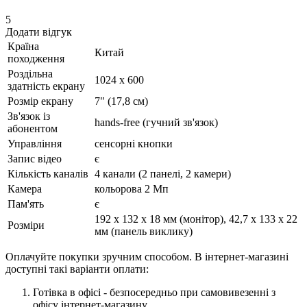
5
Додати відгук
Країна
Китай
походження
Роздільна
1024 x 600
здатність екрану
Розмір екрану
7" (17,8 см)
Зв'язок із
hands-free (гучний зв'язок)
абонентом
Управління
сенсорні кнопки
Запис відео
є
Кількість каналів
4 канали (2 панелі, 2 камери)
Камера
кольорова 2 Мп
Пам'ять
є
192 x 132 x 18 мм (монітор), 42,7 х 133 х 22
Розміри
мм (панель виклику)
Оплачуйте покупки зручним способом. В інтернет-магазині
доступні такі варіанти оплати:
Готівка в офісі - безпосередньо при самовивезенні з
офісу інтернет-магазину.