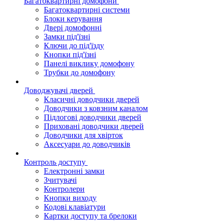
Багатоквартирні домофони
Багатоквартирні системи
Блоки керування
Двері домофонні
Замки під'їзні
Ключи до під'їзду
Кнопки під'їзні
Панелі виклику домофону
Трубки до домофону
Доводжувачі дверей
Класичні доводчики дверей
Доводчики з ковзним каналом
Підлогові доводчики дверей
Приховані доводчики дверей
Доводчики для хвірток
Аксесуари до доводчиків
Контроль доступу
Електронні замки
Зчитувачі
Контролери
Кнопки виходу
Кодові клавіатури
Картки доступу та брелоки