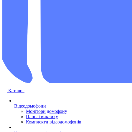
Каталог
Відеодомофони
Монітори домофону
Панелі виклику
Комплекти відеодомофонів