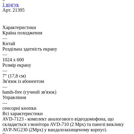
1 відгук
Арт.
21395
Характеристики
Країна походження
—
Китай
Роздільна здатність екрану
—
1024 x 600
Розмір екрану
—
7" (17,8 см)
Зв'язок із абонентом
—
hands-free (гучний зв'язок)
Управління
—
сенсорні кнопки
Всі характеристики
AVD-7123 - комплект аналогового відеодомофона, що
складається з монітора AVD-710 (2 Мрх) та панелі виклику
AVP-NG230 (2Mpx) у вандалозахищеному корпусі.