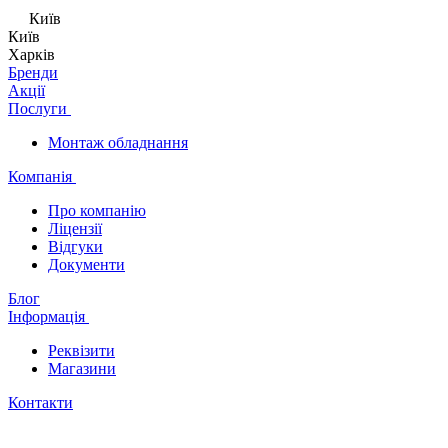
Київ
Київ
Харків
Бренди
Акції
Послуги
Монтаж обладнання
Компанія
Про компанію
Ліцензії
Відгуки
Документи
Блог
Інформація
Реквізити
Магазини
Контакти