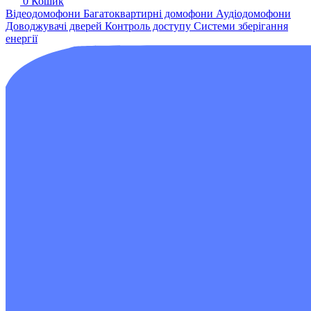
0
Кошик
Відеодомофони
Багатоквартирні домофони
Аудіодомофони
Доводжувачі дверей
Контроль доступу
Системи зберігання
енергії