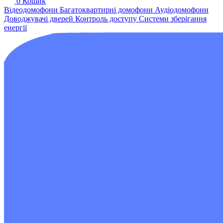
0
Кошик
Відеодомофони
Багатоквартирні домофони
Аудіодомофони
Доводжувачі дверей
Контроль доступу
Системи зберігання
енергії