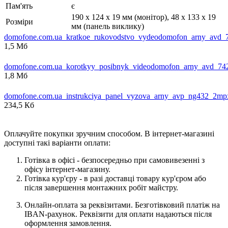
Пам'ять
є
190 x 124 x 19 мм (монітор), 48 х 133 х 19
Розміри
мм (панель виклику)
domofone.com.ua_kratkoe_rukovodstvo_vydeodomofon_arny_avd_
1,5 Мб
domofone.com.ua_korotkyy_posibnyk_videodomofon_arny_avd_74
1,8 Мб
domofone.com.ua_instrukciya_panel_vyzova_arny_avp_ng432_2mp
234,5 Кб
Оплачуйте покупки зручним способом. В інтернет-магазині
доступні такі варіанти оплати:
Готівка в офісі - безпосередньо при самовивезенні з
офісу інтернет-магазину.
Готівка кур'єру - в разі доставці товару кур'єром або
після завершення монтажних робіт майстру.
Онлайн-оплата за реквізитами. Безготівковий платіж на
IBAN-рахунок. Реквізити для оплати надаються після
оформлення замовлення.