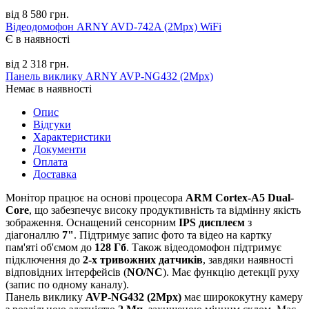
від 8 580 грн.
Відеодомофон ARNY AVD-742A (2Mpx) WiFi
Є в наявності
від 2 318 грн.
Панель виклику ARNY AVP-NG432 (2Mpx)
Немає в наявності
Опис
Відгуки
Характеристики
Документи
Оплата
Доставка
Монітор працює на основі процесора
ARM Cortex-A5 Dual-
Core
, що забезпечує високу продуктивність та відмінну якість
зображення. Оснащений сенсорним
IPS дисплеєм
з
діагоналлю
7"
. Підтримує запис фото та відео на картку
пам'яті об'ємом до
128 Гб
. Також відеодомофон підтримує
підключення до
2-х тривожних датчиків
, завдяки наявності
відповідних інтерфейсів (
NO/NC
). Має функцію детекції руху
(запис по одному каналу).
Панель виклику
AVP-NG432 (2Mpx)
має ширококутну камеру