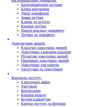
Багатоквартирні домофони
Багатоквартирні системи
Блоки керування
Двері домофонні
Замки під'їзні
Ключи до під'їзду
Кнопки під'їзні
Панелі виклику домофону
Трубки до домофону
Доводжувачі дверей
Класичні доводчики дверей
Доводчики з ковзним каналом
Підлогові доводчики дверей
Приховані доводчики дверей
Доводчики для хвірток
Аксесуари до доводчиків
Контроль доступу
Електронні замки
Зчитувачі
Контролери
Кнопки виходу
Кодові клавіатури
Картки доступу та брелоки