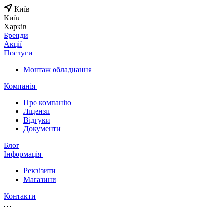
Київ
Київ
Харків
Бренди
Акції
Послуги
Монтаж обладнання
Компанія
Про компанію
Ліцензії
Відгуки
Документи
Блог
Інформація
Реквізити
Магазини
Контакти