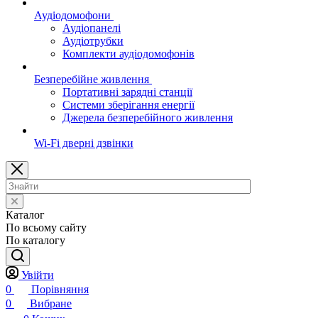
Аудіодомофони
Аудіопанелі
Аудіотрубки
Комплекти аудіодомофонів
Безперебійне живлення
Портативні зарядні станції
Системи зберігання енергії
Джерела безперебійного живлення
Wi-Fi дверні дзвінки
Каталог
По всьому сайту
По каталогу
Увійти
0
Порівняння
0
Вибране