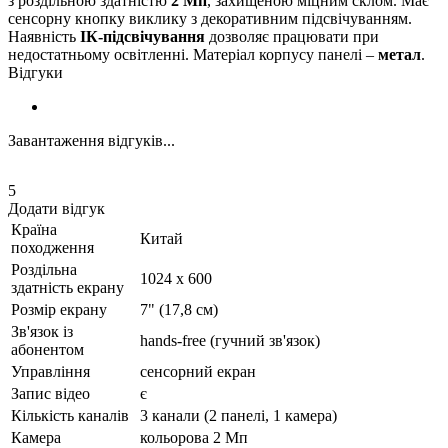
з роздільною здатністю
2 Мп
, захищеною міцним склом. Має
сенсорну кнопку виклику з декоративним підсвічуванням.
Наявність
ІК-підсвічування
дозволяє працювати при
недостатньому освітленні. Матеріал корпусу панелі –
метал
.
Відгуки
Завантаження відгуків...
5
Додати відгук
Країна
Китай
походження
Роздільна
1024 x 600
здатність екрану
Розмір екрану
7" (17,8 см)
Зв'язок із
hands-free (гучний зв'язок)
абонентом
Управління
сенсорний екран
Запис відео
є
Кількість каналів
3 канали (2 панелі, 1 камера)
Камера
кольорова 2 Мп