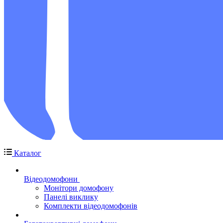
Каталог
Відеодомофони
Монітори домофону
Панелі виклику
Комплекти відеодомофонів