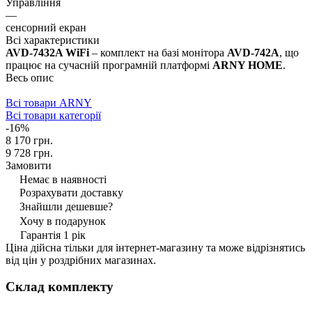
Управління
—
сенсорний екран
Всі характеристики
AVD-7432A WiFi
– комплект на базі монітора
AVD-742A
, що
працює на сучасній програмній платформі
ARNY HOME
.
Весь опис
Всі товари ARNY
Всі товари категорії
-16%
8 170 грн.
9 728 грн.
Замовити
Немає в наявності
Розрахувати доставку
Знайшли дешевше?
Хочу в подарунок
Гарантія 1 рік
Ціна дійсна тільки для інтернет-магазину та може відрізнятись
від цін у роздрібних магазинах.
Склад комплекту