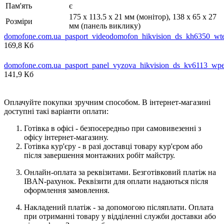
Пам'ять
є
175 х 113.5 х 21 мм (монітор), 138 х 65 х 27
Розміри
мм (панель виклику)
domofone.com.ua_pasport_videodomofon_hikvision_ds_kh6350_wt
169,8 Кб
domofone.com.ua_pasport_panel_vyzova_hikvision_ds_kv6113_wp
141,9 Кб
Оплачуйте покупки зручним способом. В інтернет-магазині
доступні такі варіанти оплати:
Готівка в офісі - безпосередньо при самовивезенні з
офісу інтернет-магазину.
Готівка кур'єру - в разі доставці товару кур'єром або
після завершення монтажних робіт майстру.
Онлайн-оплата за реквізитами. Безготівковий платіж на
IBAN-рахунок. Реквізити для оплати надаються після
оформлення замовлення.
Накладений платіж - за допомогою післяплати. Оплата
при отриманні товару у відділенні служби доставки або