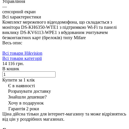
Управління
—
сенсорний екран
Всі характеристики
Комплект мережевого відеодомофона, що складається з
монітора DS-KH6350-WTE1 з підтримкою Wi-Fi та панелі
виклику DS-KV6113-WPE1 з вбудованим зчитувачем
безконтактних карт (брелоків) типу Mifare
Весь опис
Всі товари Hikvision
Всі товари категорії
14 116 грн.
В кошик
Купити за 1 клiк
Є в наявності
Розрахувати доставку
Знайшли дешевше?
Хочу в подарунок
Гарантія 2 роки
Ціна дійсна тільки для інтернет-магазину та може відрізнятись
від цін у роздрібних магазинах.