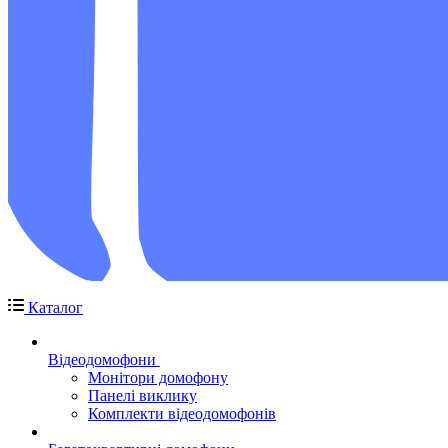
Каталог
Відеодомофони
Монітори домофону
Панелі виклику
Комплекти відеодомофонів