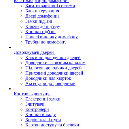
Багатоквартирні домофони
Багатоквартирні системи
Блоки керування
Двері домофонні
Замки під'їзні
Ключи до під'їзду
Кнопки під'їзні
Панелі виклику домофону
Трубки до домофону
Доводжувачі дверей
Класичні доводчики дверей
Доводчики з ковзним каналом
Підлогові доводчики дверей
Приховані доводчики дверей
Доводчики для хвірток
Аксесуари до доводчиків
Контроль доступу
Електронні замки
Зчитувачі
Контролери
Кнопки виходу
Кодові клавіатури
Картки доступу та брелоки