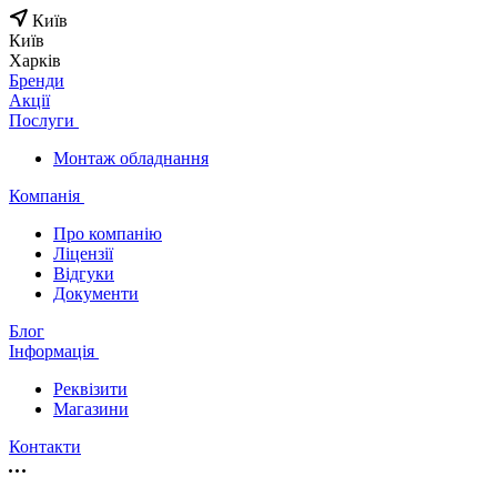
Київ
Київ
Харків
Бренди
Акції
Послуги
Монтаж обладнання
Компанія
Про компанію
Ліцензії
Відгуки
Документи
Блог
Інформація
Реквізити
Магазини
Контакти