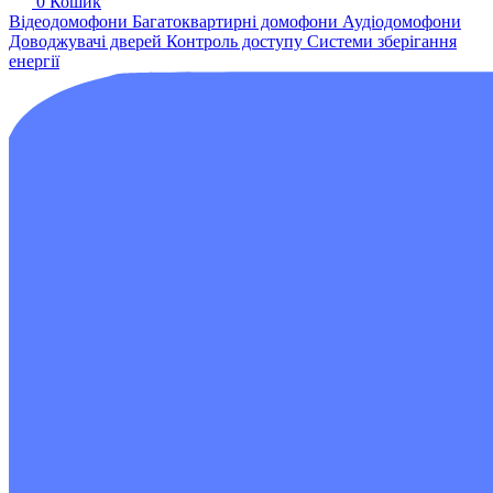
0
Кошик
Відеодомофони
Багатоквартирні домофони
Аудіодомофони
Доводжувачі дверей
Контроль доступу
Системи зберігання
енергії