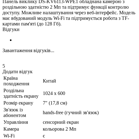
Панель виклику DS-KV6113-WPE1 обладнана камерою з
роздільною здатністю 2 Мп та підтримує функції контролю
доступу. Можливе налаштування через веб-інтерфейс. Модель
має вбудований модуль Wi-Fi та підтримується робота з TF-
картами пам'яті (до 128 Гб).
Відгуки
Завантаження відгуків...
5
Додати відгук
Країна
Китай
походження
Роздільна
1024 x 600
здатність екрану
Розмір екрану
7" (17,8 см)
Зв'язок із
hands-free (гучний зв'язок)
абонентом
Управління
сенсорний екран
Камера
кольорова 2 Мп
Wi-Fi
є