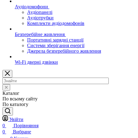
Аудіодомофони
Аудіопанелі
Аудіотрубки
Комплекти аудіодомофонів
Безперебійне живлення
Портативні зарядні станції
Системи зберігання енергії
Джерела безперебійного живлення
Wi-Fi дверні дзвінки
Каталог
По всьому сайту
По каталогу
Увійти
0
Порівняння
0
Вибране